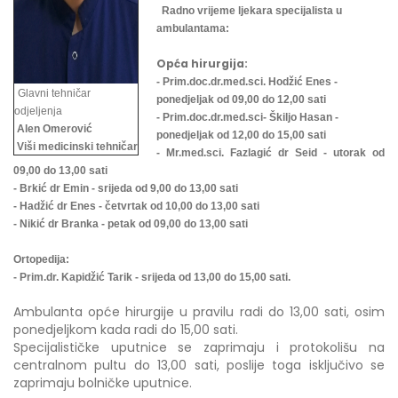
Radno vrijeme ljekara specijalista u
ambulantama:
Opća hirurgija:
- Prim.doc.dr.med.sci. Hodžić Enes -
Glavni tehničar
ponedjeljak od 09,00 do 12,00 sati
odjeljenja
- Prim.doc.dr.med.sci- Škiljo Hasan -
Alen Omerović
ponedjeljak od 12,00 do 15,00 sati
Viši medicinski tehničar
- Mr.med.sci. Fazlagić dr Seid - utorak od
09,00 do 13,00 sati
- Brkić dr Emin - srijeda od 9,00 do 13,00 sati
- Hadžić dr Enes - četvrtak od 10,00 do 13,00 sati
- Nikić dr Branka - petak od 09,00 do 13,00 sati
Ortopedija:
- Prim.dr. Kapidžić Tarik - srijeda od 13,00 do 15,00 sati.
Ambulanta opće hirurgije u pravilu radi do 13,00 sati, osim
ponedjeljkom kada radi do 15,00 sati.
Specijalističke uputnice se zaprimaju i protokolišu na
centralnom pultu do 13,00 sati, poslije toga isključivo se
zaprimaju bolničke uputnice.