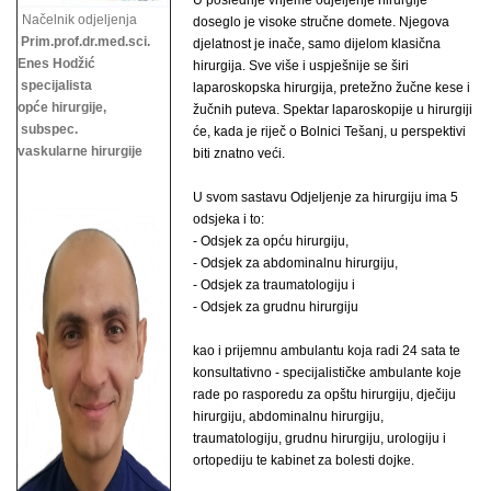
U poslednje vrijeme odjeljenje hirurgije
Načelnik odjeljenja
doseglo je visoke stručne domete. Njegova
Prim.prof.dr.med.sci.
djelatnost je inače, samo dijelom klasična
Enes Hodžić
hirurgija. Sve više i uspješnije se širi
specijalista
laparoskopska hirurgija, pretežno žučne kese i
opće hirurgije,
žučnih puteva. Spektar laparoskopije u hirurgiji
subspec.
će, kada je riječ o Bolnici Tešanj, u perspektivi
vaskularne hirurgije
biti znatno veći.
U svom sastavu Odjeljenje za hirurgiju ima 5
odsjeka i to:
- Odsjek za opću hirurgiju,
- Odsjek za abdominalnu hirurgiju,
- Odsjek za traumatologiju i
- Odsjek za grudnu hirurgiju
kao i prijemnu ambulantu koja radi 24 sata te
konsultativno - specijalističke ambulante koje
rade po rasporedu za opštu hirurgiju, dječiju
hirurgiju, abdominalnu hirurgiju,
traumatologiju, grudnu hirurgiju,
urologiju i
ortopediju te kabinet za bolesti dojke.