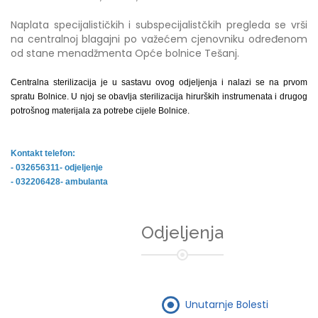
Naplata specijalističkih i subspecijalistčkih pregleda se vrši
na centralnoj blagajni po važećem cjenovniku određenom
od stane menadžmenta Opće bolnice Tešanj.
Centralna sterilizacija je u sastavu ovog odjeljenja i nalazi se na prvom
spratu Bolnice. U njoj se obavlja sterilizacija hirurških instrumenata i drugog
potrošnog materijala za potrebe cijele Bolnice.
Kontakt telefon:
- 032656311- odjeljenje
- 032206428- ambulanta
Odjeljenja
Unutarnje Bolesti