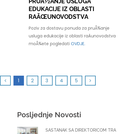
PRUÅ½ANJE USLUGA
EDUKACIJE IZ OBLASTI
RAÄŒUNOVODSTVA
Poziv za dostavu ponuda za pruÅ¾anje
usluga edukacije iz oblasti raÄunovodstva
moÅ¾ete pogledati
OVDJE.
1
2
3
4
5
Posljednje Novosti
SASTANAK SA DIREKTORICOM TRA