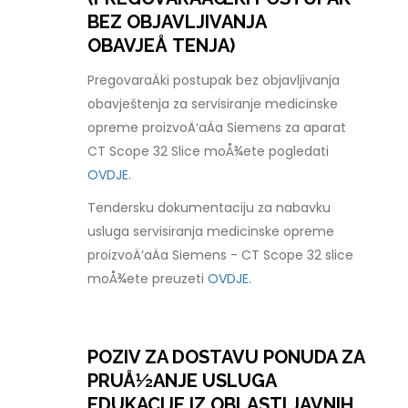
BEZ OBJAVLJIVANJA
OBAVJEÅ TENJA)
PregovaraÄki postupak bez objavljivanja
obavještenja za servisiranje medicinske
opreme proizvoÄ‘aÄa Siemens za aparat
CT Scope 32 Slice moÅ¾ete pogledati
OVDJE.
Tendersku dokumentaciju za nabavku
usluga servisiranja medicinske opreme
proizvoÄ‘aÄa Siemens - CT Scope 32 slice
moÅ¾ete preuzeti
OVDJE.
POZIV ZA DOSTAVU PONUDA ZA
PRUÅ½ANJE USLUGA
EDUKACIJE IZ OBLASTI JAVNIH