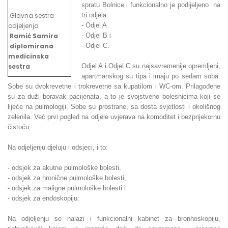
spratu Bolnice i funkcionalno je podijeljeno na
Glavna sestra
tri odjela:
odjeljenja
- Odjel A
Ramić Samira
- Odjel B i
diplomirana
- Odjel C.
medicinska
sestra
Odjel A i Odjel C su najsavremenije opremljeni,
apartmanskog su tipa i imaju po sedam soba.
Sobe su dvokrevetne i trokrevetne sa kupatilom i WC-om. Prilagođene
su za duži boravak pacijenata, a to je svojstveno bolesnicima koji se
lijeće na pulmologiji. Sobe su prostrane, sa dosta svjetlosti i okolišnog
zelenila. Već prvi pogled na odjele uvjerava na komoditet i bezprijekornu
čistoću.
Na odjeljenju djeluju i odsjeci, i to:
- odsjek za akutne pulmološke bolesti,
- odsjek za hronične pulmološke bolesti,
- odsjek za maligne pulmološke bolesti i
- odsjek za endoskopiju.
Na odjeljenju se nalazi i funkcionalni kabinet za bronhoskopiju,