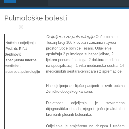
Pulmološke bolesti
Odjeljene za pulmologiju
Opće bolnice
Tešanj broji 106 kreveta i zauzima najveći
Načelnik odjeljenja
prostor Opće bolnice Tešanj. Odjeljenje
Prof. dr. Rifat
opslužuju 2 pulmologa subspecijaliste, 2
Sejdinović
ljekara pneumoftiziologa, 2 doktora medicine
specijalista interne
na specijalizaciji, 1 viša medicinska sestra, 14
medicine,
medicinskih sestara-tehničara i 2 spremačice.
subspec. pulmologije
Na odjeljenju se liječe pacijenti iz svih općina
Zeničko-dobojskog kantona.
Djelatnost odjeljenja je savremena
dijagnostička obrada, njega i liječenje akutnih i
kroničnih plućnih bolesnika.
Odjeljenje je smješteno na drugom i trećem