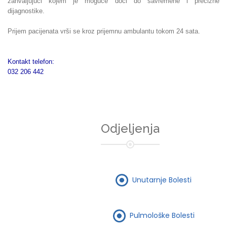
zahvaljujući kojem je moguće doći do savremene i precizne
dijagnostike.
Prijem pacijenata vrši se kroz prijemnu ambulantu tokom 24 sata.
Kontakt telefon:
032 206 442
Odjeljenja
Unutarnje Bolesti
Pulmološke Bolesti