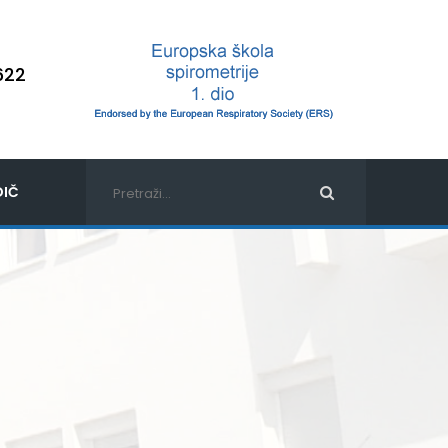
622
IČ