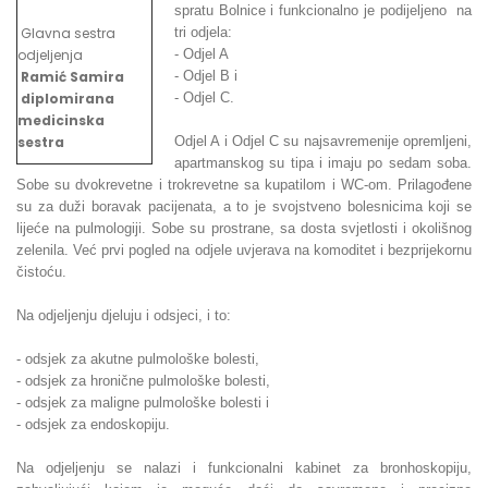
spratu Bolnice i funkcionalno je podijeljeno na
Glavna sestra
tri odjela:
odjeljenja
- Odjel A
Ramić Samira
- Odjel B i
diplomirana
- Odjel C.
medicinska
sestra
Odjel A i Odjel C su najsavremenije opremljeni,
apartmanskog su tipa i imaju po sedam soba.
Sobe su dvokrevetne i trokrevetne sa kupatilom i WC-om. Prilagođene
su za duži boravak pacijenata, a to je svojstveno bolesnicima koji se
lijeće na pulmologiji. Sobe su prostrane, sa dosta svjetlosti i okolišnog
zelenila. Već prvi pogled na odjele uvjerava na komoditet i bezprijekornu
čistoću.
Na odjeljenju djeluju i odsjeci, i to:
- odsjek za akutne pulmološke bolesti,
- odsjek za hronične pulmološke bolesti,
- odsjek za maligne pulmološke bolesti i
- odsjek za endoskopiju.
Na odjeljenju se nalazi i funkcionalni kabinet za bronhoskopiju,