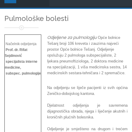
Pulmološke bolesti
Odjeljene za pulmologiju
Opće bolnice
Tešanj broji 106 kreveta i zauzima najveći
Načelnik odjeljenja
prostor Opće bolnice Tešanj. Odjeljenje
Prof. dr. Rifat
opslužuju 2 pulmologa subspecijaliste, 2
Sejdinović
ljekara pneumoftiziologa, 2 doktora medicine
specijalista interne
na specijalizaciji, 1 viša medicinska sestra, 14
medicine,
medicinskih sestara-tehničara i 2 spremačice.
subspec. pulmologije
Na odjeljenju se liječe pacijenti iz svih općina
Zeničko-dobojskog kantona.
Djelatnost odjeljenja je savremena
dijagnostička obrada, njega i liječenje akutnih i
kroničnih plućnih bolesnika.
Odjeljenje je smješteno na drugom i trećem