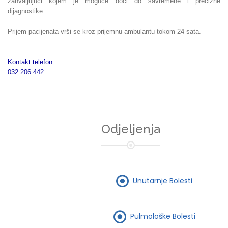
zahvaljujući kojem je moguće doći do savremene i precizne
dijagnostike.
Prijem pacijenata vrši se kroz prijemnu ambulantu tokom 24 sata.
Kontakt telefon:
032 206 442
Odjeljenja
Unutarnje Bolesti
Pulmološke Bolesti