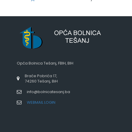
Opća Bolnica Tešanj, FBIH, BIH
Braće Pobrića 17,
74260 Tešanj, BiH
info@bolnicatesanj.ba
WEBMAIL LOGIN