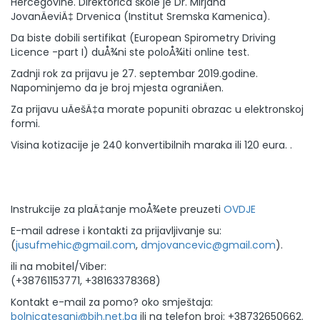
Hercegovine. Direktorica škole je Dr. Mirjana
JovanÄeviÄ‡ Drvenica (Institut Sremska Kamenica).
Da biste dobili sertifikat (European Spirometry Driving
Licence -part I) duÅ¾ni ste poloÅ¾iti online test.
Zadnji rok za prijavu je 27. septembar 2019.godine.
Napominjemo da je broj mjesta ograniÄen.
Za prijavu uÄešÄ‡a morate popuniti obrazac u elektronskoj
formi.
Visina kotizacije je 240 konvertibilnih maraka ili 120 eura. .
Instrukcije za plaÄ‡anje moÅ¾ete preuzeti
OVDJE
E-mail adrese i kontakti za prijavljivanje su:
(
jusufmehic@gmail.com
,
dmjovancevic@gmail.com
).
ili na mobitel/Viber:
(+38761153771, +38163378368)
Kontakt e-mail za pomo? oko smještaja:
bolnicatesanj@bih.net.ba
ili na telefon broj: +38732650662.