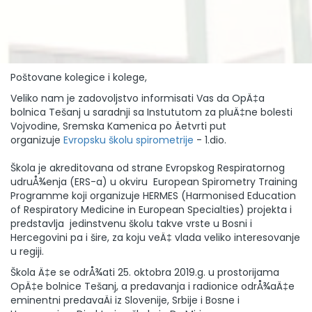
Poštovane kolegice i kolege,
Veliko nam je zadovoljstvo informisati Vas da OpÄ‡a
bolnica Tešanj u saradnji sa Instututom za pluÄ‡ne bolesti
Vojvodine, Sremska Kamenica po Äetvrti put
organizuje
Evropsku školu spirometrije
- 1.dio.
Škola je akreditovana od strane Evropskog Respiratornog
udruÅ¾enja (ERS-a) u okviru European Spirometry Training
Programme koji organizuje HERMES (Harmonised Education
of Respiratory Medicine in European Specialties) projekta i
predstavlja jedinstvenu školu takve vrste u Bosni i
Hercegovini pa i šire, za koju veÄ‡ vlada veliko interesovanje
u regiji.
Škola Ä‡e se odrÅ¾ati 25. oktobra 2019.g. u prostorijama
OpÄ‡e bolnice Tešanj, a predavanja i radionice odrÅ¾aÄ‡e
eminentni predavaÄi iz Slovenije, Srbije i Bosne i