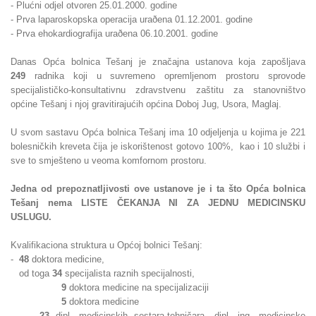
- Plućni odjel otvoren 25.01.2000. godine
- Prva laparoskopska operacija uraðena 01.12.2001. godine
- Prva ehokardiografija uraðena 06.10.2001. godine
Danas Opća bolnica Tešanj je značajna ustanova koja zapošljava
249
radnika koji u suvremeno opremljenom prostoru sprovode
specijalističko-konsultativnu zdravstvenu zaštitu za stanovništvo
općine Tešanj i njoj gravitirajućih općina Doboj Jug, Usora, Maglaj.
U svom sastavu Opća bolnica Tešanj ima 10 odjeljenja u kojima je 221
bolesničkih kreveta čija je iskorištenost gotovo 100%, kao i 10 službi i
sve to smješteno u veoma komfornom prostoru.
Jedna od prepoznatljivosti ove ustanove je i ta što Opća bolnica
Tešanj nema LISTE ČEKANJA NI ZA JEDNU MEDICINSKU
USLUGU.
Kvalifikaciona struktura u Općoj bolnici Tešanj:
-
48
doktora medicine,
od toga
34
specijalista raznih specijalnosti,
9
doktora medicine na specijalizaciji
5
doktora medicine
-
23
dipl. medicinskih sestara-tehničara, dipl. ing. medicinske