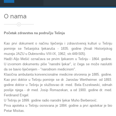
O nama
Početak zdravstva na području Tešnja
Kao prvi dokument o načinu liječenja i zdravstvenoj kulturi u Tešnju
pominje se Tešanjska ljekaruša - 1835. godine (Anali Historijskog
muzeja JAZU u Dubrovniku VIII-IX, 1962, str.449-505).
Hadži Aljo Mešić označava se prvim ljekarom u Tešnju - 1864. godine.
U izvornom dokumentu piše "narodni ljekar", iz čega se može naslutiti
da se bavio liječenjem - "narodnom medicinom".
Klasična ambulanta konvencionalne medicine otvorena je 1885. godine.
Kao prvi doktor u Tešnju pominje se dr. Jaroslav Wertheimer. od 1893.
godine doktor u Tešnju je službovao dr. med. Bela Eszelowski, odmah
poslije njega - dr med. Josip Romazekan, a od 1900. godine dr. med.
Ferdinand Engel.
U Tešnju je 1899. godine radio narodni ljekar Muho Berberović.
Prva apoteka u Tešnju osnovana je 1884. godine a prvi apotekar je bio
Petar Misitas.