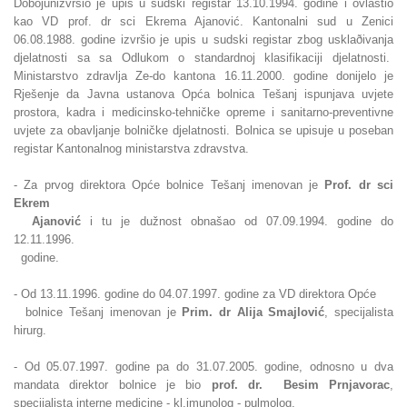
Dobojunizvršio je upis u sudski registar 13.10.1994. godine i ovlastio
kao VD prof. dr sci Ekrema Ajanović. Kantonalni sud u Zenici
06.08.1988. godine izvršio je upis u sudski registar zbog usklaðivanja
djelatnosti sa sa Odlukom o standardnoj klasifikaciji djelatnosti.
Ministarstvo zdravlja Ze-do kantona 16.11.2000. godine donijelo je
Rješenje da Javna ustanova Opća bolnica Tešanj ispunjava uvjete
prostora, kadra i medicinsko-tehničke opreme i sanitarno-preventivne
uvjete za obavljanje bolničke djelatnosti. Bolnica se upisuje u poseban
registar Kantonalnog ministarstva zdravstva.
- Za prvog direktora Opće bolnice Tešanj imenovan je
Prof. dr sci
Ekrem
Ajanović
i tu je dužnost obnašao od 07.09.1994. godine do
12.11.1996.
godine.
- Od 13.11.1996. godine do 04.07.1997. godine za VD direktora Opće
bolnice Tešanj imenovan je
Prim. dr Alija Smajlović
, specijalista
hirurg.
- Od 05.07.1997. godine pa do 31.07.2005. godine, odnosno u dva
mandata
direktor bolnice je bio
prof. dr. Besim Prnjavorac
,
specijalista interne medicine - kl.imunolog - pulmolog.