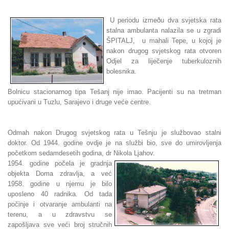
U periodu izmeðu dva svjetska rata
stalna ambulanta nalazila se u zgradi
ŠPITALJ, u mahali Tepe, u kojoj je
nakon drugog svjetskog rata otvoren
Odjel za liječenje tuberkuloznih
bolesnika.
Bolnicu stacionarnog tipa Tešanj nije imao. Pacijenti su na tretman
upućivani u Tuzlu, Sarajevo i druge veće centre.
Odmah nakon Drugog svjetskog rata u Tešnju je službovao stalni
doktor. Od 1944. godine ovdje je na službi bio, sve do umirovljenja
početkom sedamdesetih godina, dr Nikola Ljahov.
1954. godine počela je gradnja
objekta Doma zdravlja, a već
1958. godine u njemu je bilo
uposleno 40 radnika. Od tada
počinje i otvaranje ambulanti na
terenu, a u zdravstvu se
zapošljava sve veći broj stručnih