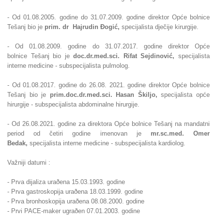
- Od 01.08.2005. godine do 31.07.2009. godine direktor Opće bolnice
Tešanj bio je
prim. dr Hajrudin
Ðogić,
specijalista dječije kirurgije.
- Od
01.08.2009. godine do 31.07.2017. godine direktor Opće
bolnice
Tešanj bio je
doc.dr.med.sci. Rifat Sejdinović,
specijalista
interne medicine - subspecijalista pulmolog.
- Od 01.08.2017. godine do 26.08. 2021. godine direktor Opće bolnice
Tešanj bio
je
prim.
doc.dr.med.sci. Hasan Škiljo,
specijalista opće
hirurgije - subspecijalista abdominalne hirurgije.
- Od 26.08.2021. godine za direktora Opće bolnice Tešanj na mandatni
period od četiri godine imenovan je
mr.sc.med. Omer
Bedak,
specijalista interne medicine - subspecijalista kardiolog.
Važniji datumi :
- Prva dijaliza uraðena 15.03.1993. godine
- Prva gastroskopija uraðena 18.03.1999. godine
- Prva bronhoskopija uraðena 08.08.2000. godine
- Prvi PACE-maker ugraðen 07.01.2003. godine