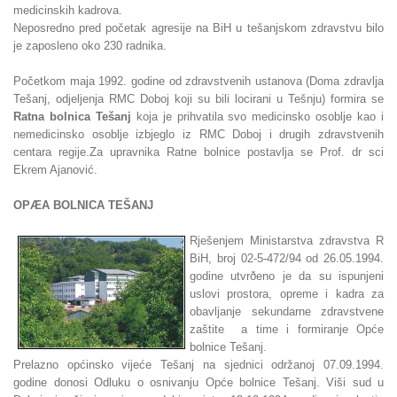
medicinskih kadrova.
Neposredno pred početak agresije na BiH u tešanjskom zdravstvu bilo
je zaposleno oko 230 radnika.
Početkom maja 1992. godine od zdravstvenih ustanova (Doma zdravlja
Tešanj, odjeljenja RMC Doboj koji su bili locirani u Tešnju) formira se
Ratna bolnica Tešanj
koja je prihvatila svo medicinsko osoblje kao i
nemedicinsko osoblje izbjeglo iz RMC Doboj i drugih zdravstvenih
centara regije.Za upravnika Ratne bolnice postavlja se Prof. dr sci
Ekrem Ajanović.
OPÆA BOLNICA TEŠANJ
Rješenjem Ministarstva zdravstva R
BiH, broj 02-5-472/94 od 26.05.1994.
godine utvrðeno je da su ispunjeni
uslovi prostora, opreme i kadra za
obavljanje sekundarne zdravstvene
zaštite a time i formiranje Opće
bolnice Tešanj.
Prelazno općinsko vijeće Tešanj na sjednici održanoj 07.09.1994.
godine donosi Odluku o osnivanju Opće bolnice Tešanj. Viši sud u