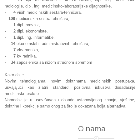
radiologije, dipl. ing. medicinsko-laboratorijske dijagnostike,
-
4
viših medicinskih sestara-tehničara,
-
108
medicinskih sestra-tehničara,
-
1
dipl. pravnik,
-
2
dipl. ekonomiste,
-
1
dipl. ing. informatike,
-
14
ekonomskih i administrativnih tehničara,
-
7
vkv radnika,
-
7
kv radnika,
-
34
zaposlenika sa nižom stručnom spremom
Kako dalje...
Novim tehnologijama, novim doktrinama medicinskih postupaka,
usvajajući kao zlatni standard, pozitivna iskustva dosadašnje
medicinske prakse.
Napredak je u usavršavanju dosada ustanovljenog znanja, vještine,
doktrine i korekcije samo onog za što je dokazana bolja alternativa.
O nama