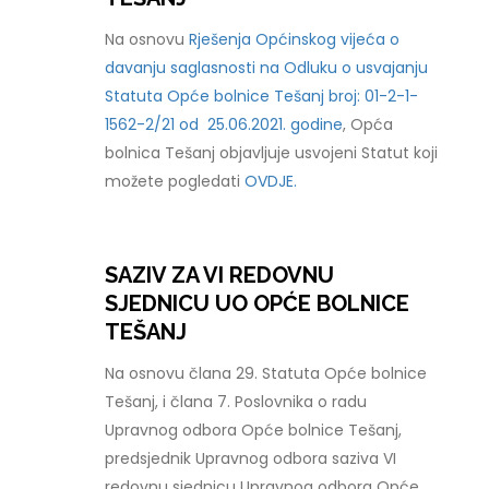
Na osnovu
Rješenja Općinskog vijeća o
davanju saglasnosti na Odluku o usvajanju
Statuta Opće bolnice Tešanj broj: 01-2-1-
1562-2/21 od 25.06.2021. godine
, Opća
bolnica Tešanj objavljuje usvojeni Statut koji
možete pogledati
OVDJE.
SAZIV ZA VI REDOVNU
SJEDNICU UO OPĆE BOLNICE
TEŠANJ
Na osnovu člana 29. Statuta Opće bolnice
Tešanj, i člana 7. Poslovnika o radu
Upravnog odbora Opće bolnice Tešanj,
predsjednik Upravnog odbora saziva VI
redovnu sjednicu Upravnog odbora Opće