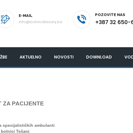
POZOVITE NAS
E-MAIL
+387 32 650-
info@bolnicatesanj.ba
ŽBE
AKTUELNO
NOVOSTI
DOWNLOAD
VOD
 ZA PACIJENTE
ra
specijalističkih ambulanti
 bolnici Tešanj