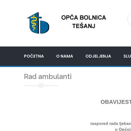
POČETNA
O NAMA
ODJELJENJA
SLU
Rad ambulanti
OBAVIJEST
raspored rada ljeka
u Općoj