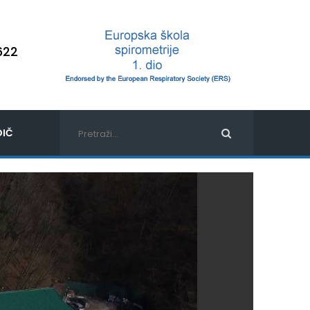
622
IČ