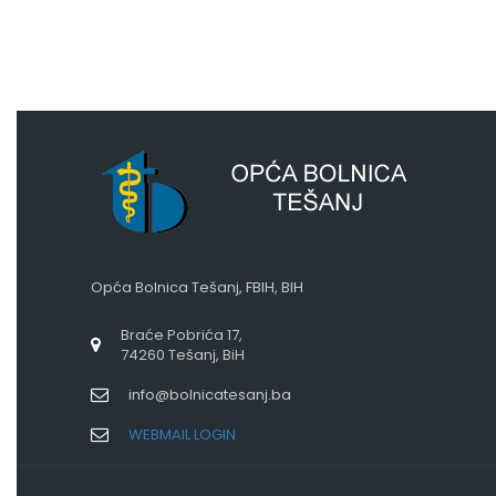
Opća Bolnica Tešanj, FBIH, BIH
Braće Pobrića 17,
74260 Tešanj, BiH
info@bolnicatesanj.ba
WEBMAIL LOGIN