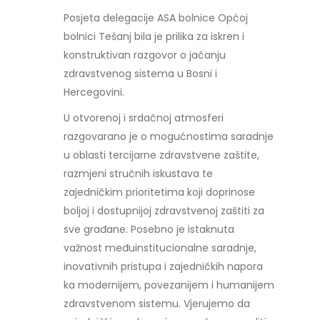
Posjeta delegacije ASA bolnice Općoj
bolnici Tešanj bila je prilika za iskren i
konstruktivan razgovor o jačanju
zdravstvenog sistema u Bosni i
Hercegovini.
U otvorenoj i srdačnoj atmosferi
razgovarano je o mogućnostima saradnje
u oblasti tercijarne zdravstvene zaštite,
razmjeni stručnih iskustava te
zajedničkim prioritetima koji doprinose
boljoj i dostupnijoj zdravstvenoj zaštiti za
sve građane. Posebno je istaknuta
važnost međuinstitucionalne saradnje,
inovativnih pristupa i zajedničkih napora
ka modernijem, povezanijem i humanijem
zdravstvenom sistemu. Vjerujemo da