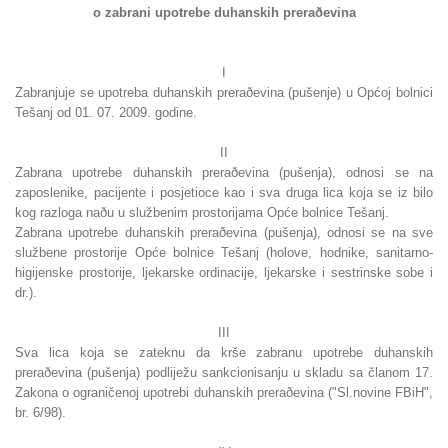
o zabrani upotrebe duhanskih preraðevina
I
Zabranjuje se upotreba duhanskih preraðevina (pušenje) u Općoj bolnici
Tešanj od 01. 07. 2009. godine.
II
Zabrana upotrebe duhanskih preraðevina (pušenja), odnosi se na
zaposlenike, pacijente i posjetioce kao i sva druga lica koja se iz bilo
kog razloga naðu u službenim prostorijama Opće bolnice Tešanj.
Zabrana upotrebe duhanskih preraðevina (pušenja), odnosi se na sve
službene prostorije Opće bolnice Tešanj (holove, hodnike, sanitarno-
higijenske prostorije, ljekarske ordinacije, ljekarske i sestrinske sobe i
dr.).
III
Sva lica koja se zateknu da krše zabranu upotrebe duhanskih
preraðevina (pušenja) podliježu sankcionisanju u skladu sa članom 17.
Zakona o ograničenoj upotrebi duhanskih preraðevina ("Sl.novine FBiH",
br. 6/98).