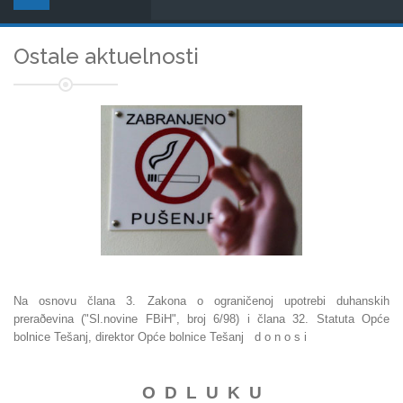
Ostale aktuelnosti
Na osnovu člana 3. Zakona o ograničenoj upotrebi duhanskih
preraðevina ("Sl.novine FBiH", broj 6/98) i člana 32. Statuta Opće
bolnice Tešanj, direktor Opće bolnice Tešanj d o n o s i
O D L U K U