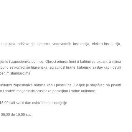
objekata, održavanje opreme, vodovodnih instalacija, elektro-instalacija,
ente i zaposlenike bolnice. Obroci pripremljeni u kuhinji su ukusni, a njima
dovno se kontroliše higijenska ispravnost hrane, kalorijski sastav kao i ostali
tvrðenim standardima.
uniformi zaposlenika bolnice kao i posteljine. Odsjek je smješten na prvom
i prateći magacinski prostor za posteljinu i radne uniforme.
5,00 sati svaki dan osim subote i nedjelje.
 06,00 do 19,00 sati.