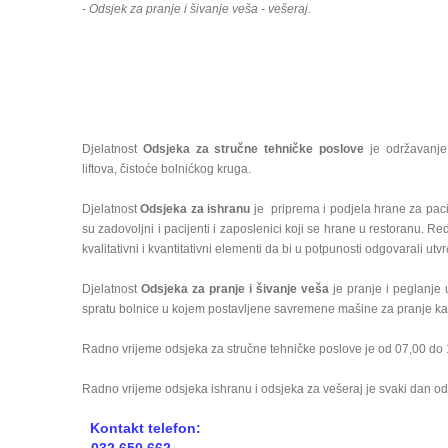
- Odsjek za pranje i šivanje veša - vešeraj.
Djelatnost
Odsjeka za stručne tehničke poslove
je održavanje 
liftova, čistoće bolnićkog kruga.
Djelatnost
Odsjeka za ishranu
je priprema i podjela hrane za pacij
su zadovoljni i pacijenti i zaposlenici koji se hrane u restoranu. Re
kvalitativni i kvantitativni elementi da bi u potpunosti odgovarali u
Djelatnost
Odsjeka za pranje i šivanje veša
je pranje i peglanje 
spratu bolnice u kojem postavljene savremene mašine za pranje kao 
Radno vrijeme odsjeka za stručne tehničke poslove je od 07,00 do 1
Radno vrijeme odsjeka ishranu i odsjeka za vešeraj je svaki dan od
Kontakt telefon: