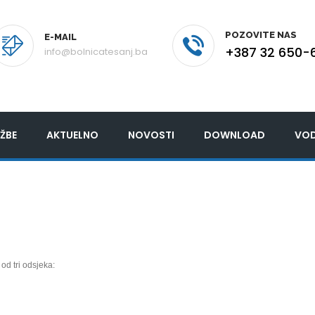
POZOVITE NAS
E-MAIL
+387 32 650-
info@bolnicatesanj.ba
ŽBE
AKTUELNO
NOVOSTI
DOWNLOAD
VOD
od tri odsjeka: