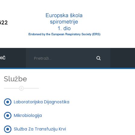
622
IČ
Službe
Laboratorijska Dijagnostika
Mikrobiologija
Služba Za Transfuziju Krvi