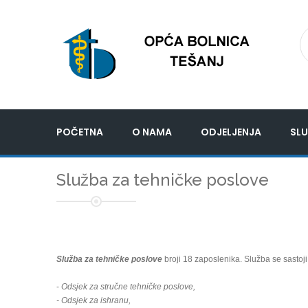
POČETNA
O NAMA
ODJELJENJA
SLU
Služba za tehničke poslove
Služba za tehničke poslove
broji 18 zaposlenika. Služba se sastoji 
-
Odsjek za stručne tehničke poslove,
- Odsjek za ishranu,