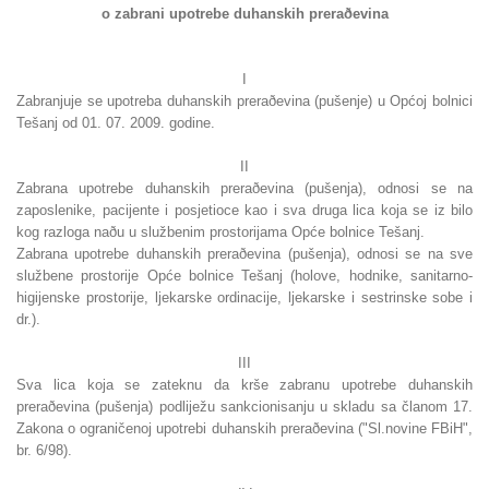
o zabrani upotrebe duhanskih preraðevina
I
Zabranjuje se upotreba duhanskih preraðevina (pušenje) u Općoj bolnici
Tešanj od 01. 07. 2009. godine.
II
Zabrana upotrebe duhanskih preraðevina (pušenja), odnosi se na
zaposlenike, pacijente i posjetioce kao i sva druga lica koja se iz bilo
kog razloga naðu u službenim prostorijama Opće bolnice Tešanj.
Zabrana upotrebe duhanskih preraðevina (pušenja), odnosi se na sve
službene prostorije Opće bolnice Tešanj (holove, hodnike, sanitarno-
higijenske prostorije, ljekarske ordinacije, ljekarske i sestrinske sobe i
dr.).
III
Sva lica koja se zateknu da krše zabranu upotrebe duhanskih
preraðevina (pušenja) podliježu sankcionisanju u skladu sa članom 17.
Zakona o ograničenoj upotrebi duhanskih preraðevina ("Sl.novine FBiH",
br. 6/98).