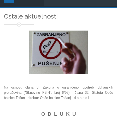
Ostale aktuelnosti
Na osnovu člana 3. Zakona o ograničenoj upotrebi duhanskih
preraðevina ("Sl.novine FBiH", broj 6/98) i člana 32. Statuta Opće
bolnice Tešanj, direktor Opće bolnice Tešanj d o n o s i
O D L U K U