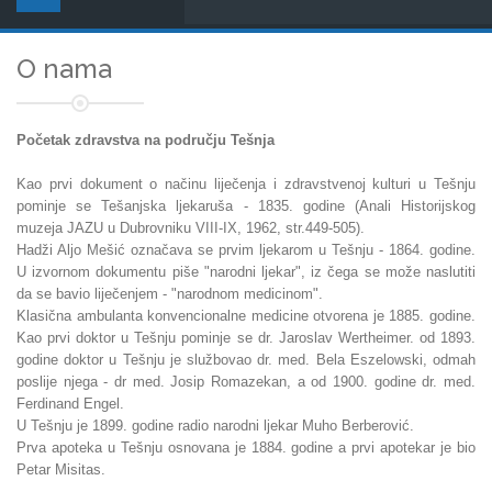
O nama
Početak zdravstva na području Tešnja
Kao prvi dokument o načinu liječenja i zdravstvenoj kulturi u Tešnju
pominje se Tešanjska ljekaruša - 1835. godine (Anali Historijskog
muzeja JAZU u Dubrovniku VIII-IX, 1962, str.449-505).
Hadži Aljo Mešić označava se prvim ljekarom u Tešnju - 1864. godine.
U izvornom dokumentu piše "narodni ljekar", iz čega se može naslutiti
da se bavio liječenjem - "narodnom medicinom".
Klasična ambulanta konvencionalne medicine otvorena je 1885. godine.
Kao prvi doktor u Tešnju pominje se dr. Jaroslav Wertheimer. od 1893.
godine doktor u Tešnju je službovao dr. med. Bela Eszelowski, odmah
poslije njega - dr med. Josip Romazekan, a od 1900. godine dr. med.
Ferdinand Engel.
U Tešnju je 1899. godine radio narodni ljekar Muho Berberović.
Prva apoteka u Tešnju osnovana je 1884. godine a prvi apotekar je bio
Petar Misitas.