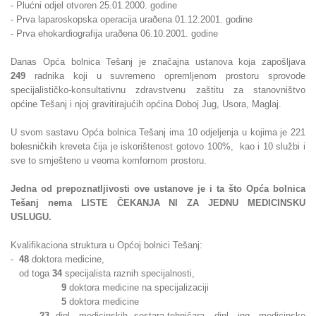
- Plućni odjel otvoren 25.01.2000. godine
- Prva laparoskopska operacija uraðena 01.12.2001. godine
- Prva ehokardiografija uraðena 06.10.2001. godine
Danas Opća bolnica Tešanj je značajna ustanova koja zapošljava
249
radnika koji u suvremeno opremljenom prostoru sprovode
specijalističko-konsultativnu zdravstvenu zaštitu za stanovništvo
općine Tešanj i njoj gravitirajućih općina Doboj Jug, Usora, Maglaj.
U svom sastavu Opća bolnica Tešanj ima 10 odjeljenja u kojima je 221
bolesničkih kreveta čija je iskorištenost gotovo 100%, kao i 10 službi i
sve to smješteno u veoma komfornom prostoru.
Jedna od prepoznatljivosti ove ustanove je i ta što Opća bolnica
Tešanj nema LISTE ČEKANJA NI ZA JEDNU MEDICINSKU
USLUGU.
Kvalifikaciona struktura u Općoj bolnici Tešanj:
-
48
doktora medicine,
od toga
34
specijalista raznih specijalnosti,
9
doktora medicine na specijalizaciji
5
doktora medicine
-
23
dipl. medicinskih sestara-tehničara, dipl. ing. medicinske