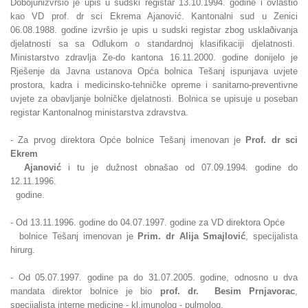
Dobojunizvršio je upis u sudski registar 13.10.1994. godine i ovlastio
kao VD prof. dr sci Ekrema Ajanović. Kantonalni sud u Zenici
06.08.1988. godine izvršio je upis u sudski registar zbog usklaðivanja
djelatnosti sa sa Odlukom o standardnoj klasifikaciji djelatnosti.
Ministarstvo zdravlja Ze-do kantona 16.11.2000. godine donijelo je
Rješenje da Javna ustanova Opća bolnica Tešanj ispunjava uvjete
prostora, kadra i medicinsko-tehničke opreme i sanitarno-preventivne
uvjete za obavljanje bolničke djelatnosti. Bolnica se upisuje u poseban
registar Kantonalnog ministarstva zdravstva.
- Za prvog direktora Opće bolnice Tešanj imenovan je
Prof. dr sci
Ekrem
Ajanović
i tu je dužnost obnašao od 07.09.1994. godine do
12.11.1996.
godine.
- Od 13.11.1996. godine do 04.07.1997. godine za VD direktora Opće
bolnice Tešanj imenovan je
Prim. dr Alija Smajlović
, specijalista
hirurg.
- Od 05.07.1997. godine pa do 31.07.2005. godine, odnosno u dva
mandata
direktor bolnice je bio
prof. dr. Besim Prnjavorac
,
specijalista interne medicine - kl.imunolog - pulmolog.