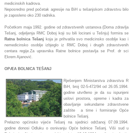
medicinskih kadrova.
Neposredno pred početak agresije na BiH u tešanjskom zdravstvu bilo
je zaposleno oko 230 radnika.
Početkom maja 1992. godine od zdravstvenih ustanova (Doma zdravlja
Tešanj, odjeljenja RMC Doboj koji su bili locirani u Tešnju) formira se
Ratna bolnica Tešanj
koja je prihvatila svo medicinsko osoblje kao i
nemedicinsko osoblje izbjeglo iz RMC Doboj i drugih zdravstvenih
centara regije.Za upravnika Ratne bolnice postavlja se Prof. dr sci
Ekrem Ajanović.
OPÆA BOLNICA TEŠANJ
Rješenjem Ministarstva zdravstva R
BiH, broj 02-5-472/94 od 26.05.1994.
godine utvrðeno je da su ispunjeni
uslovi prostora, opreme i kadra za
obavljanje sekundarne zdravstvene
zaštite a time i formiranje Opće
bolnice Tešanj.
Prelazno općinsko vijeće Tešanj na sjednici održanoj 07.09.1994.
godine donosi Odluku o osnivanju Opće bolnice Tešanj. Viši sud u