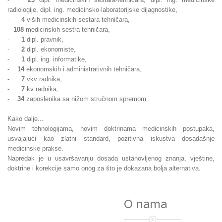
radiologije, dipl. ing. medicinsko-laboratorijske dijagnostike,
-
4
viših medicinskih sestara-tehničara,
-
108
medicinskih sestra-tehničara,
-
1
dipl. pravnik,
-
2
dipl. ekonomiste,
-
1
dipl. ing. informatike,
-
14
ekonomskih i administrativnih tehničara,
-
7
vkv radnika,
-
7
kv radnika,
-
34
zaposlenika sa nižom stručnom spremom
Kako dalje...
Novim tehnologijama, novim doktrinama medicinskih postupaka,
usvajajući kao zlatni standard, pozitivna iskustva dosadašnje
medicinske prakse.
Napredak je u usavršavanju dosada ustanovljenog znanja, vještine,
doktrine i korekcije samo onog za što je dokazana bolja alternativa.
O nama