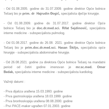
- Od 01.08.2005. godine do 31.07.2009. godine direktor Opće bolnice
Tešanj bio je
prim. dr Hajrudin
Ðogić,
specijalista dječije kirurgije.
- Od
01.08.2009. godine do 31.07.2017. godine direktor Opće
bolnice
Tešanj bio je
doc.dr.med.sci. Rifat Sejdinović,
specijalista
interne medicine - subspecijalista pulmolog.
- Od 01.08.2017. godine do 26.08. 2021. godine direktor Opće bolnice
Tešanj bio
je
prim.
doc.dr.med.sci. Hasan Škiljo,
specijalista opće
hirurgije - subspecijalista abdominalne hirurgije.
- Od 26.08.2021. godine za direktora Opće bolnice Tešanj na mandatni
period od četiri godine imenovan je
mr.sc.med. Omer
Bedak,
specijalista interne medicine - subspecijalista kardiolog.
Važniji datumi :
- Prva dijaliza uraðena 15.03.1993. godine
- Prva gastroskopija uraðena 18.03.1999. godine
- Prva bronhoskopija uraðena 08.08.2000. godine
- Prvi PACE-maker ugraðen 07.01.2003. godine