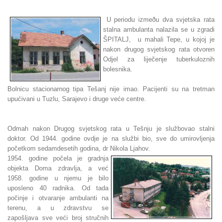
U periodu izmeðu dva svjetska rata
stalna ambulanta nalazila se u zgradi
ŠPITALJ, u mahali Tepe, u kojoj je
nakon drugog svjetskog rata otvoren
Odjel za liječenje tuberkuloznih
bolesnika.
Bolnicu stacionarnog tipa Tešanj nije imao. Pacijenti su na tretman
upućivani u Tuzlu, Sarajevo i druge veće centre.
Odmah nakon Drugog svjetskog rata u Tešnju je službovao stalni
doktor. Od 1944. godine ovdje je na službi bio, sve do umirovljenja
početkom sedamdesetih godina, dr Nikola Ljahov.
1954. godine počela je gradnja
objekta Doma zdravlja, a već
1958. godine u njemu je bilo
uposleno 40 radnika. Od tada
počinje i otvaranje ambulanti na
terenu, a u zdravstvu se
zapošljava sve veći broj stručnih