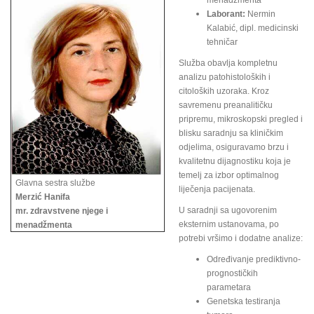
menadžmenta
Laborant:
Nermin
Kalabić, dipl. medicinski
tehničar
Služba obavlja kompletnu
analizu patohistoloških i
citoloških uzoraka. Kroz
savremenu preanalitičku
pripremu, mikroskopski pregled i
blisku saradnju sa kliničkim
odjelima, osiguravamo brzu i
kvalitetnu dijagnostiku koja je
temelj za izbor optimalnog
Glavna sestra službe
liječenja pacijenata.
Merzić Hanifa
U saradnji sa ugovorenim
mr. zdravstvene njege i
eksternim ustanovama, po
menadžmenta
potrebi vršimo i dodatne analize:
Određivanje prediktivno-
prognostičkih
parametara
Genetska testiranja