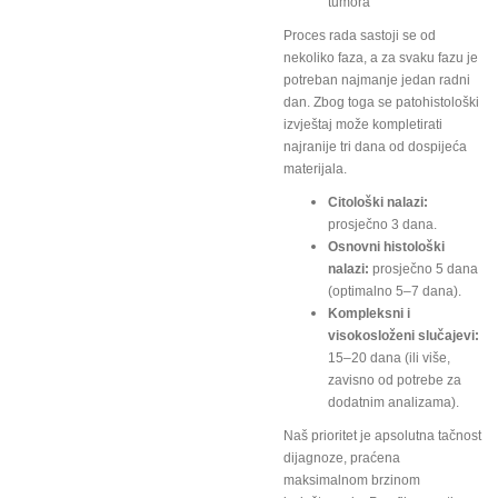
tumora
Proces rada sastoji se od
nekoliko faza, a za svaku fazu je
potreban najmanje jedan radni
dan. Zbog toga se patohistološki
izvještaj može kompletirati
najranije tri dana od dospijeća
materijala.
Citološki nalazi:
prosječno 3 dana.
Osnovni histološki
nalazi:
prosječno 5 dana
(optimalno 5–7 dana).
Kompleksni i
visokosloženi slučajevi:
15–20 dana (ili više,
zavisno od potrebe za
dodatnim analizama).
Naš prioritet je apsolutna tačnost
dijagnoze, praćena
maksimalnom brzinom