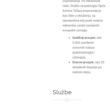
izvještavanja. Po efikasnosti
rada, Služba za patologiju Opće
bolnice Tešanj prepoznata je
kao lider u okruženju, sa
standardima koji prate vodeće
referentne centre razvijenih
evropskih zemalja.
Godišnji prosjek:
oko
5.000 završenih
osnovnih nalaza
(patohistologija i
citologija).
Dnevni prosjek:
oko 20
obrađenih biopsija po
radnom danu.
Službe