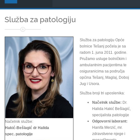
Služba za patologiju
Služba za patologiju Opće
bolnice Tešanj počela je sa
radom 1. juna 2011. godine.
Pružamo usluge bolničkim i
ambulantnim pacijentima te
osiguranicima sa područja
općina Tešanj, Maglaj, Doboj
Jug i Usora.
Služba broji tri uposlenika:
Načelnik službe:
Dr.
Halida Hakić Bešlagić,
specijalista patologije
Odgovorni laborant:
Načelnik službe:
Hanifa Merzić, mr.
Hakić-Bešlagić dr Halida
zdravstvene njege i
spec. patologije