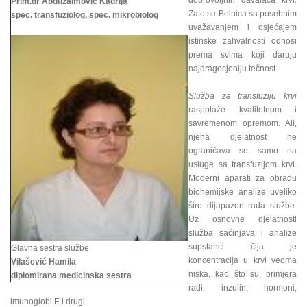
dobrovoljnih davalaca krvi.
Prim.dr Abduzaimović Kadrija
Zato se Bolnica sa posebnim
spec. transfuziolog, spec. mikrobiolog
uvažavanjem i osjećajem
istinske zahvalnosti odnosi
prema svima koji daruju
najdragocjeniju tečnost.
Služba za transfuziju krvi
raspolaže kvalitetnom i
savremenom opremom. Ali,
njena djelatnost ne
ograničava se samo na
usluge sa transfuzijom krvi.
Moderni aparati za obradu
biohemijske analize uveliko
šire dijapazon rada službe.
Uz osnovne djelatnosti
služba sačinjava i analize
supstanci čija je
Glavna sestra službe
koncentracija u krvi veoma
Vilašević Hamila
niska, kao što su, primjera
diplomirana medicinska sestra
radi, inzulin, hormoni,
imunoglobi E i drugi.