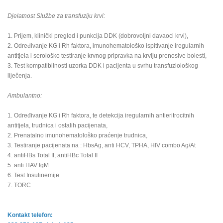
Djelatnost Službe za transfuziju krvi:
1. Prijem, klinički pregled i punkcija DDK (dobrovoljni davaoci krvi),
2. Određivanje KG i Rh faktora, imunohematološko ispitivanje iregularnih
antitjela i serološko testiranje krvnog pripravka na krvlju prenosive bolesti,
3. Test kompatibilnosti uzorka DDK i pacijenta u svrhu transfuziološkog
liječenja.
Ambulantno:
1. Određivanje KG i Rh faktora, te detekcija iregularnih antieritrocitnih
antitjela, trudnica i ostalih pacijenata,
2. Prenatalno imunohematološko praćenje trudnica,
3. Testiranje pacijenata na : HbsAg, anti HCV, TPHA, HIV combo Ag/At
4. antiHBs Total II, antiHBc Total II
5. anti HAV IgM
6. Test Insulinemije
7. TORC
Kontakt telefon: