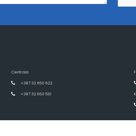
Centrala
F
+387 32 650 622
+387 32 650 551
K
Designed by intramedia.ba, powered by HENKOS