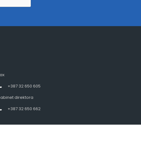
ax
+387 32 650 605
abinet direktora
+387 32 650 662