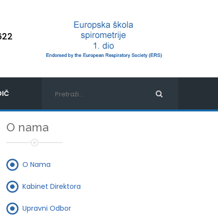
622
IČ
O nama
O Nama
Kabinet Direktora
Upravni Odbor