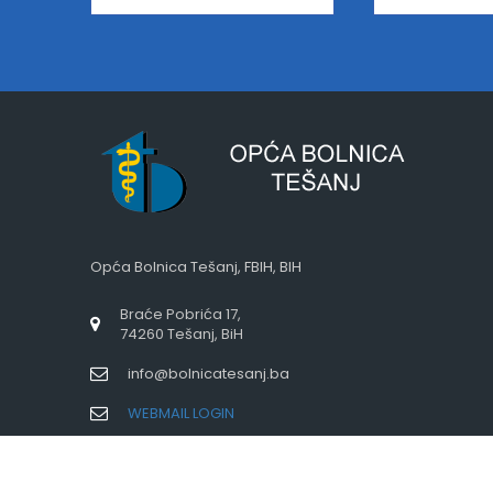
Opća Bolnica Tešanj, FBIH, BIH
Braće Pobrića 17,
74260 Tešanj, BiH
info@bolnicatesanj.ba
WEBMAIL LOGIN