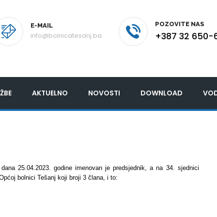
POZOVITE NAS
E-MAIL
+387 32 650-
info@bolnicatesanj.ba
ŽBE
AKTUELNO
NOVOSTI
DOWNLOAD
VOD
 dana 25.04.2023. godine imenovan je predsjednik, a na 34. sjednici
oj bolnici Tešanj koji broji 3 člana, i to: