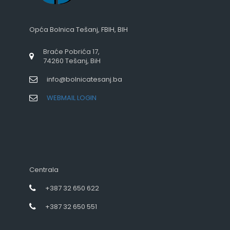
Opća Bolnica Tešanj, FBIH, BIH
Braće Pobrića 17,
74260 Tešanj, BiH
info@bolnicatesanj.ba
WEBMAIL LOGIN
Centrala
+387 32 650 622
+387 32 650 551