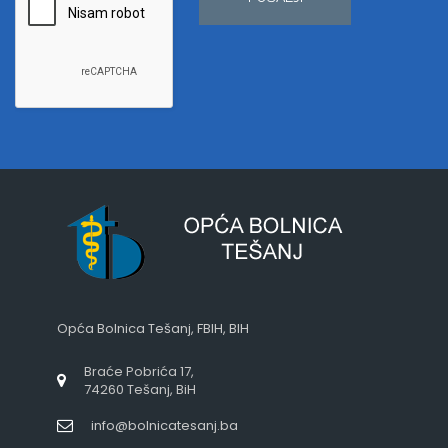
Opća Bolnica Tešanj, FBIH, BIH
Braće Pobrića 17,
74260 Tešanj, BiH
info@bolnicatesanj.ba