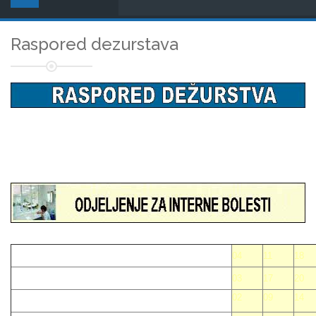
Raspored dezurstava
04
11
18
03
17
20
02
09
14