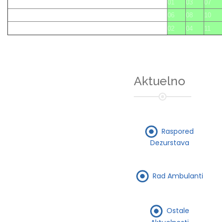
01
03
07
06
08
10
02
04
11
Aktuelno
Raspored
Dezurstava
Rad Ambulanti
Ostale