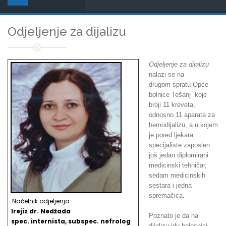
Odjeljenje za dijalizu
Odjeljenje za dijalizu
nalazi se na
drugom spratu Opće
bolnice Tešanj koje
broji 11 kreveta,
odnosno 11 aparata za
hemodijalizu, a u kojem
je pored ljekara
specijaliste zaposlen
još jedan diplomirani
medicinski tehničar,
sedam medicinskih
sestara i jedna
spremačica.
Načelnik odjeljenja
Irejiz dr. Nedžada
Poznato je da na
spec. internista, subspec. nefrolog
dijalizu idu bolesnici