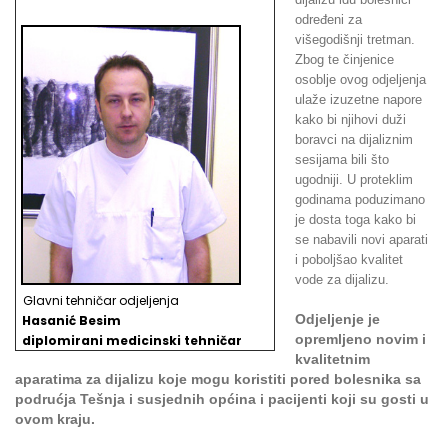
određeni za
višegodišnji tretman.
Zbog te činjenice
osoblje ovog odjeljenja
ulaže izuzetne napore
kako bi njihovi duži
boravci na dijaliznim
sesijama bili što
ugodniji. U proteklim
godinama poduzimano
je dosta toga kako bi
se nabavili novi aparati
i poboljšao kvalitet
vode za dijalizu.
Glavni tehničar odjeljenja
Odjeljenje je
Hasanić Besim
opremljeno novim i
d
iplomirani medicinski tehničar
kvalitetnim
aparatima za dijalizu koje mogu koristiti pored bolesnika sa
podrućja Tešnja i susjednih općina i pacijenti koji su gosti u
ovom kraju.