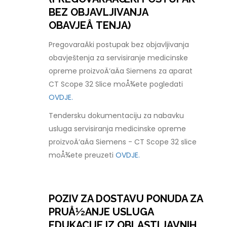
BEZ OBJAVLJIVANJA
OBAVJEÅ TENJA)
PregovaraÄki postupak bez objavljivanja
obavještenja za servisiranje medicinske
opreme proizvoÄ‘aÄa Siemens za aparat
CT Scope 32 Slice moÅ¾ete pogledati
OVDJE.
Tendersku dokumentaciju za nabavku
usluga servisiranja medicinske opreme
proizvoÄ‘aÄa Siemens - CT Scope 32 slice
moÅ¾ete preuzeti
OVDJE.
POZIV ZA DOSTAVU PONUDA ZA
PRUÅ½ANJE USLUGA
EDUKACIJE IZ OBLASTI JAVNIH