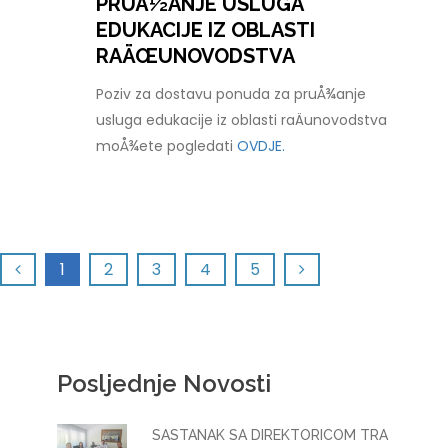
PRUÅ½ANJE USLUGA
EDUKACIJE IZ OBLASTI
RAÄŒUNOVODSTVA
Poziv za dostavu ponuda za pruÅ¾anje
usluga edukacije iz oblasti raÄunovodstva
moÅ¾ete pogledati
OVDJE.
1
2
3
4
5
Posljednje Novosti
SASTANAK SA DIREKTORICOM TRA