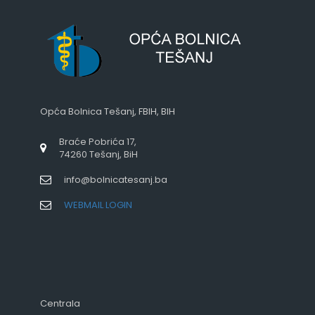
Opća Bolnica Tešanj, FBIH, BIH
Braće Pobrića 17,
74260 Tešanj, BiH
info@bolnicatesanj.ba
WEBMAIL LOGIN
Centrala