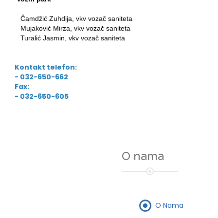
Čamdžić Zuhdija, vkv vozač saniteta
Mujaković Mirza, vkv vozač saniteta
Turalić Jasmin, vkv vozač saniteta
Kontakt telefon:
- 032-650-662
Fax:
- 032-650-605
O nama
O Nama