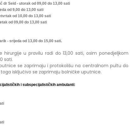
ić dr Seid - utorak od 09,00 do 13,00 sati
jeda od 9,00 do 13,00 sati
etvrtak od 10,00 do 13,00 sati
petak od 09,00 do 13,00 sati
arik - srijeda od 13,00 do 15,00 sati.
hirurgije u pravilu radi do 13,00 sati, osim ponedjeljkom
0 sati.
uputnice se zaprimaju i protokolišu na centralnom pultu do
je toga isključivo se zaprimaju bolničke uputnice.
jalističkih i subspecijalističkih ambulanti:
ati
ati