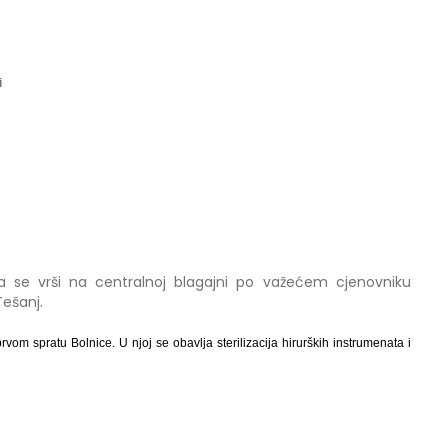
i
leda se vrši na centralnoj blagajni po važećem cjenovniku
ešanj.
prvom spratu Bolnice. U njoj se obavlja sterilizacija hirurških instrumenata i