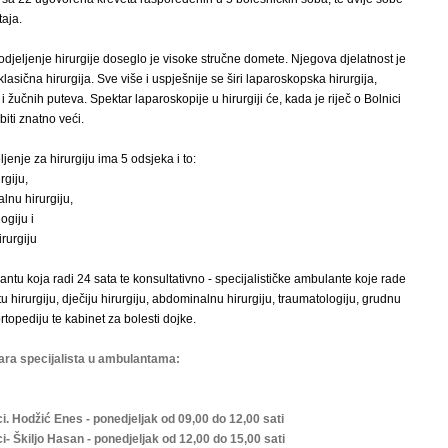
aja.
djeljenje hirurgije doseglo je visoke stručne domete. Njegova djelatnost je
lasična hirurgija. Sve više i uspješnije se širi laparoskopska hirurgija,
 žučnih puteva. Spektar laparoskopije u hirurgiji će, kada je riječ o Bolnici
biti znatno veći.
enje za hirurgiju ima 5 odsjeka i to:
rgiju,
lnu hirurgiju,
ogiju i
rurgiju
ntu koja radi 24 sata te konsultativno - specijalističke ambulante koje rade
 hirurgiju, dječiju hirurgiju, abdominalnu hirurgiju, traumatologiju, grudnu
ortopediju te kabinet za bolesti dojke.
ara specijalista u ambulantama:
i. Hodžić Enes - ponedjeljak od 09,00 do 12,00 sati
i- Škiljo Hasan - ponedjeljak od 12,00 do 15,00 sati