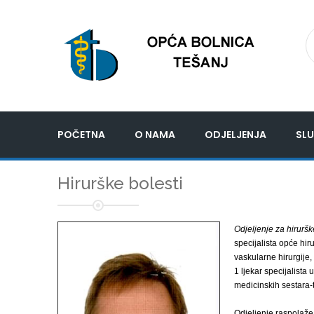
POČETNA
O NAMA
ODJELJENJA
SLU
Hirurške bolesti
Odjeljenje za hiruršk
specijalista opće hir
vaskularne hirurgije, 
1 ljekar specijalista
medicinskih sestara-
Odjeljenje raspolaže