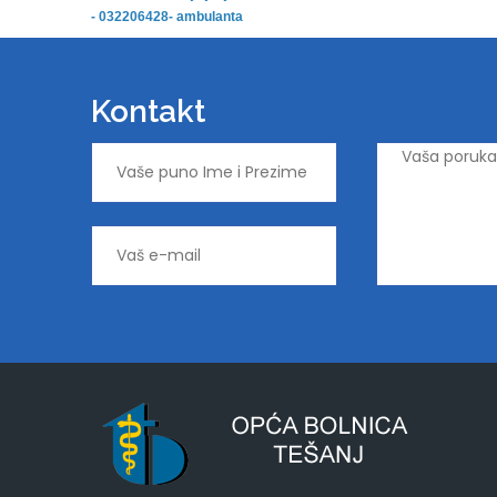
- 032206428- ambulanta
Kontakt