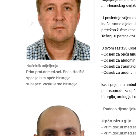
apartmanskog smješt
U poslednje vrijeme o
inače, samo dijelom k
pretežno žučne kese i
Tešanj, u perspektivi 
U svom sastavu Odjelj
- Odsjek za opću hiru
- Odsjek za abdomina
Načelnik odjeljenja
- Odsjek za traumatol
Prim.prof.dr.med.sci. Enes Hodžić
- Odsjek za grudnu hi
specijalista opće hirurgije,
subspec. vaskularne hirurgije
kao i prijemnu ambula
po rasporedu za opštu
hirurgiju,
urologiju i 
Radno vrijeme ljek
Opća hirurgija:
- Prim.doc.dr.med.sc
- Prim.doc.dr.med.sc