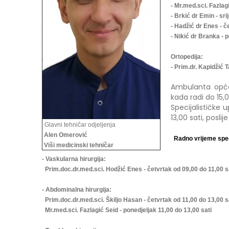
- Mr.med.sci. Fazlag
- Brkić dr Emin - sri
- Hadžić dr Enes - č
- Nikić dr Branka - 
Ortopedija:
- Prim.dr. Kapidžić T
Ambulanta opće 
kada radi do 15,0
Specijalističke 
13,00 sati, posli
Glavni tehničar odjeljenja
Alen Omerović
Radno vrijeme speci
Viši medicinski tehničar
- Vaskularna hirurgija:
Prim.doc.dr.med.sci. Hodžić Enes - četvrtak od 09,00 do 11,00 s
- Abdominalna hirurgija:
Prim.doc.dr.med.sci. Škiljo Hasan - četvrtak od 11,00 do 13,00 s
Mr.med.sci. Fazlagić Seid - ponedjeljak 11,00 do 13,00 sati