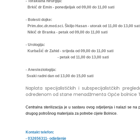
- Toraklana hirurgija:
Brkić dr Emin - ponedjeljak od 09,00 do 11,00 sati
- Bolesti dojke:
Prim.doc.dr.med.sci. Škiljo Hasan - utorak od 11,00 do 13,00 sat
Nikić dr Branka - petak od 09,00 do 11,00 sati
- Urologija:
Kurbašić dr Zahid - srijeda od 09,00 do 11,00 sati
- petak od 11,00 do 13,00 sati
- Anesteziologija:
Svaki radni dan od 13,00 do 15,00 sati
Naplata specijalističkih i subspecijalistčkih preg
određenom od stane menadžmenta Opće bolnice T
Centralna sterilizacija je u sastavu ovog odjeljenja i nalazi se na 
drugog potrošnog materijala za potrebe cijele Bolnice.
Kontakt telefon:
- 032656311- odjeljenje