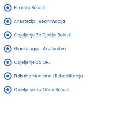
Hirurške Bolesti
Anestezija I Reanimacija
Odjeljenje Za Dječije Bolesti
Ginekologija I Akušerstvo
Odjeljenje Za ORL
Fizikalna Medicina I Rehabilitacija
Odjeljenje Za Očne Bolesti