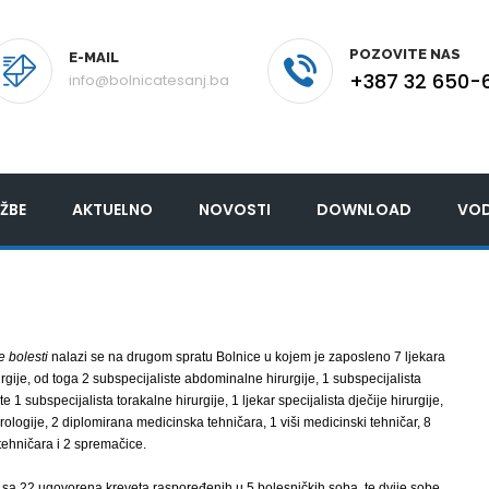
POZOVITE NAS
E-MAIL
+387 32 650-
info@bolnicatesanj.ba
ŽBE
AKTUELNO
NOVOSTI
DOWNLOAD
VOD
e bolesti
nalazi se na drugom spratu Bolnice u kojem je zaposleno 7 ljekara
urgije, od toga 2 subspecijaliste abdominalne hirurgije, 1 subspecijalista
te 1 subspecijalista torakalne hirurgije, 1 ljekar specijalista dječije hirurgije,
 urologije, 2 diplomirana medicinska tehničara, 1 viši medicinski tehničar, 8
tehničara i 2 spremačice.
 sa 22 ugovorena kreveta raspoređenih u 5 bolesničkih soba, te dvije sobe