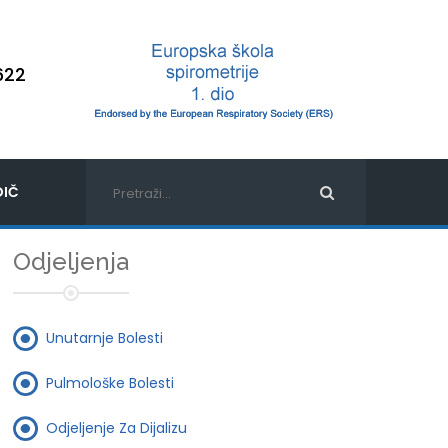
622
IČ
Odjeljenja
Unutarnje Bolesti
Pulmološke Bolesti
Odjeljenje Za Dijalizu