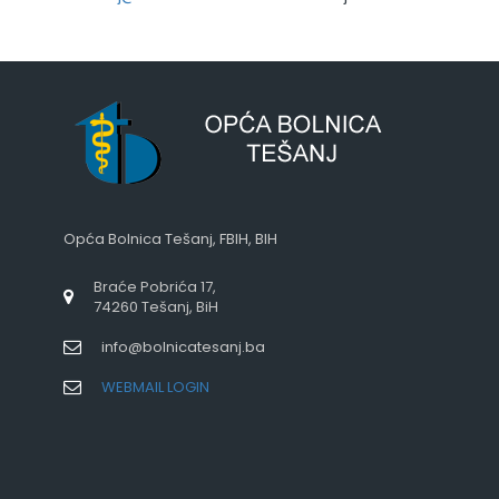
Opća Bolnica Tešanj, FBIH, BIH
Braće Pobrića 17,
74260 Tešanj, BiH
info@bolnicatesanj.ba
WEBMAIL LOGIN