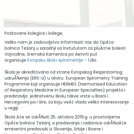
Poštovane kolegice i kolege,
Veliko nam je zadovoljstvo informisati Vas da OpÄ‡a
bolnica Tešanj u saradnji sa Instututom za pluÄ‡ne bolesti
Vojvodine, Sremska Kamenica po Äetvrti put
organizuje
Evropsku školu spirometrije
- 1.dio.
Škola je akreditovana od strane Evropskog Respiratornog
udruÅ¾enja (ERS-a) u okviru European Spirometry Training
Programme koji organizuje HERMES (Harmonised Education
of Respiratory Medicine in European Specialties) projekta i
predstavlja jedinstvenu školu takve vrste u Bosni i
Hercegovini pa i šire, za koju veÄ‡ vlada veliko interesovanje
u regiji.
Škola Ä‡e se odrÅ¾ati 25. oktobra 2019.g. u prostorijama
OpÄ‡e bolnice Tešanj, a predavanja i radionice odrÅ¾aÄ‡e
eminentni predavaÄi iz Slovenije, Srbije i Bosne i