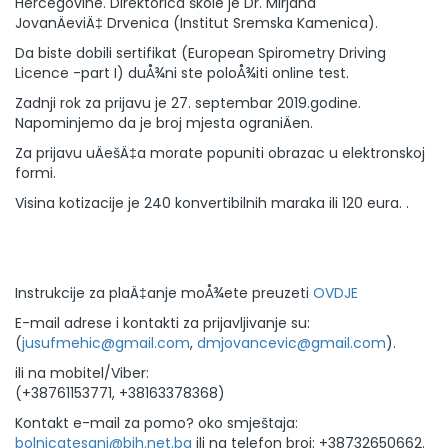
Hercegovine. Direktorica škole je Dr. Mirjana
JovanÄeviÄ‡ Drvenica (Institut Sremska Kamenica).
Da biste dobili sertifikat (European Spirometry Driving
Licence -part I) duÅ¾ni ste poloÅ¾iti online test.
Zadnji rok za prijavu je 27. septembar 2019.godine.
Napominjemo da je broj mjesta ograniÄen.
Za prijavu uÄešÄ‡a morate popuniti obrazac u elektronskoj
formi.
Visina kotizacije je 240 konvertibilnih maraka ili 120 eura. .
Instrukcije za plaÄ‡anje moÅ¾ete preuzeti
OVDJE
E-mail adrese i kontakti za prijavljivanje su:
(
jusufmehic@gmail.com
,
dmjovancevic@gmail.com
).
ili na mobitel/Viber:
(+38761153771, +38163378368)
Kontakt e-mail za pomo? oko smještaja:
bolnicatesanj@bih.net.ba
ili na telefon broj: +38732650662.