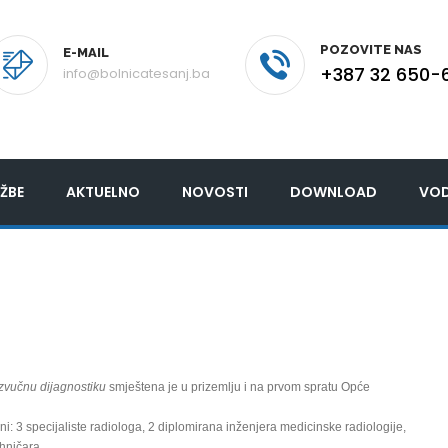
POZOVITE NAS
E-MAIL
+387 32 650-
info@bolnicatesanj.ba
ŽBE
AKTUELNO
NOVOSTI
DOWNLOAD
VOD
azvučnu dijagnostiku
smještena je u prizemlju i na prvom spratu Opće
ni: 3 specijaliste radiologa, 2 diplomirana inženjera medicinske radiologije,
ehničara.