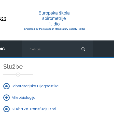
622
IČ
Službe
Laboratorijska Dijagnostika
Mikrobiologija
Služba Za Transfuziju Krvi