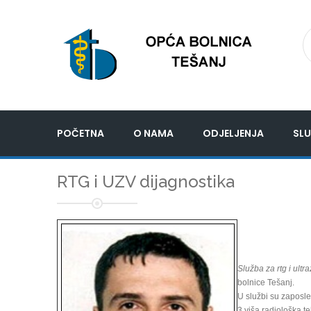
POČETNA
O NAMA
ODJELJENJA
SLU
RTG i UZV dijagnostika
Služba za rtg i ultr
bolnice Tešanj.
U službi su zaposle
3 viša radiološka t