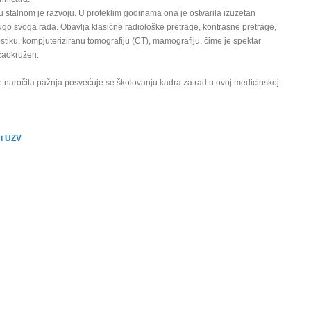
 stalnom je razvoju. U proteklim godinama ona je ostvarila izuzetan
go svoga rada. Obavlja klasične radiološke pretrage, kontrasne pretrage,
stiku, kompjuteriziranu tomografiju (CT), mamografiju, čime je spektar
zaokružen.
e naročita pažnja posvećuje se školovanju kadra za rad u ovoj medicinskoj
 i UZV