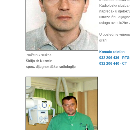
Radiološka služba u
napredak u djelokru
ultrazvučnu dijagno
usluga ove službe 
U poslednje vrijem
grani.
Kontakt telefon:
Načelnik službe
032 206 436 - RTG
Škiljo dr Nermin
032 206 440 - CT
spec. dijagnostičke radiologije