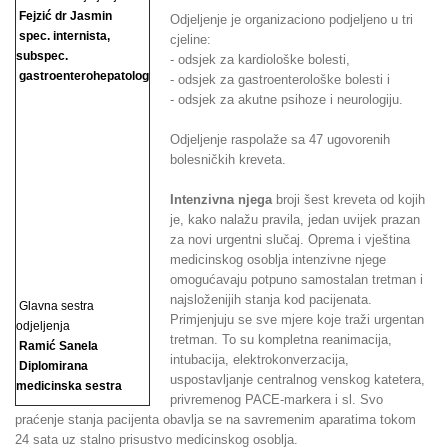
Fejzić dr Jasmin
Odjeljenje je organizaciono podjeljeno u tri
spec. internista,
cjeline:
subspec.
- odsjek za kardiološke bolesti,
gastroenterohepatolog
- odsjek za gastroenterološke bolesti i
- odsjek za akutne psihoze i neurologiju.
Odjeljenje raspolaže sa 47 ugovorenih
bolesničkih kreveta.
Intenzivna njega
broji šest kreveta od kojih
je, kako nalažu pravila, jedan uvijek prazan
za novi urgentni slučaj. Oprema i vještina
medicinskog osoblja intenzivne njege
omogućavaju potpuno samostalan tretman i
najsloženijih stanja kod pacijenata.
Glavna sestra
Primjenjuju se sve mjere koje traži urgentan
odjeljenja
tretman. To su kompletna reanimacija,
Ramić Sanela
intubacija, elektrokonverzacija,
Diplomirana
uspostavljanje centralnog venskog katetera,
medicinska sestra
privremenog PACE-markera i sl. Svo
praćenje stanja pacijenta obavlja se na savremenim aparatima tokom
24 sata uz stalno prisustvo medicinskog osoblja.