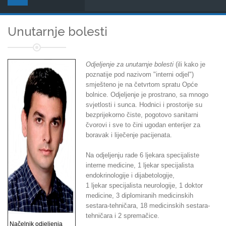
Unutarnje bolesti
Odjeljenje za unutarnje bolesti
(ili kako je
poznatije pod nazivom "interni odjel")
smješteno je na četvrtom spratu Opće
bolnice. Odjeljenje je prostrano, sa mnogo
svjetlosti i sunca. Hodnici i prostorije su
bezprijekorno čiste, pogotovo sanitarni
čvorovi i sve to čini ugodan enterijer za
boravak i liječenje pacijenata.
Na odjeljenju rade 6 ljekara specijaliste
interne medicine, 1 ljekar specijalista
endokrinologije i dijabetologije,
1 ljekar specijalista neurologije, 1 doktor
medicine, 3 diplomiranih medicinskih
sestara-tehničara, 18 medicinskih sestara-
tehničara i 2 spremačice.
Načelnik odjeljenja