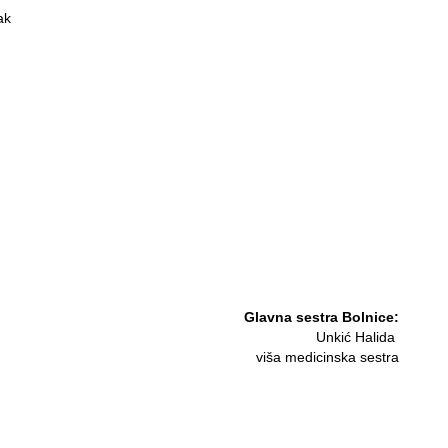
ak
Glavna sestra Bolnice:
Unkić Halida
viša medicinska sestra