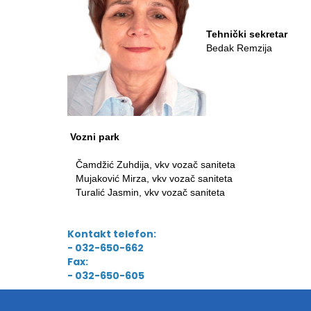
Tehnički sekretar
Bedak Remzija
Vozni park
Čamdžić Zuhdija, vkv vozač saniteta
Mujaković Mirza, vkv vozač saniteta
Turalić Jasmin, vkv vozač saniteta
Kontakt telefon:
- 032-650-662
Fax:
- 032-650-605