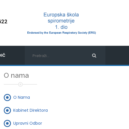
622
IČ
O nama
O Nama
Kabinet Direktora
Upravni Odbor