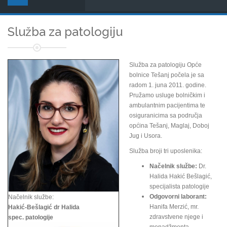
Služba za patologiju
Služba za patologiju Opće
bolnice Tešanj počela je sa
radom 1. juna 2011. godine.
Pružamo usluge bolničkim i
ambulantnim pacijentima te
osiguranicima sa područja
općina Tešanj, Maglaj, Doboj
Jug i Usora.
Služba broji tri uposlenika:
Načelnik službe:
Dr.
Halida Hakić Bešlagić,
specijalista patologije
Odgovorni laborant:
Načelnik službe:
Hanifa Merzić, mr.
Hakić-Bešlagić dr Halida
zdravstvene njege i
spec. patologije