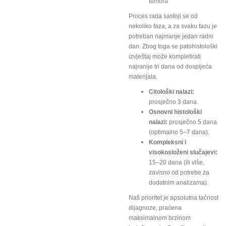
tumora
Proces rada sastoji se od
nekoliko faza, a za svaku fazu je
potreban najmanje jedan radni
dan. Zbog toga se patohistološki
izvještaj može kompletirati
najranije tri dana od dospijeća
materijala.
Citološki nalazi:
prosječno 3 dana.
Osnovni histološki
nalazi:
prosječno 5 dana
(optimalno 5–7 dana).
Kompleksni i
visokosloženi slučajevi:
15–20 dana (ili više,
zavisno od potrebe za
dodatnim analizama).
Naš prioritet je apsolutna tačnost
dijagnoze, praćena
maksimalnom brzinom