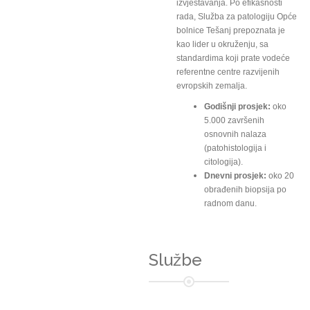
izvještavanja. Po efikasnosti
rada, Služba za patologiju Opće
bolnice Tešanj prepoznata je
kao lider u okruženju, sa
standardima koji prate vodeće
referentne centre razvijenih
evropskih zemalja.
Godišnji prosjek:
oko
5.000 završenih
osnovnih nalaza
(patohistologija i
citologija).
Dnevni prosjek:
oko 20
obrađenih biopsija po
radnom danu.
Službe