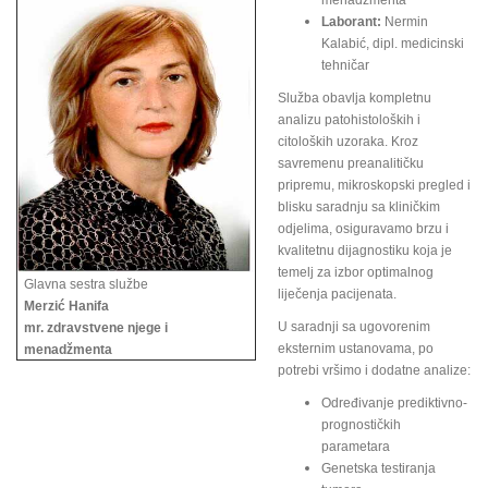
menadžmenta
Laborant:
Nermin
Kalabić, dipl. medicinski
tehničar
Služba obavlja kompletnu
analizu patohistoloških i
citoloških uzoraka. Kroz
savremenu preanalitičku
pripremu, mikroskopski pregled i
blisku saradnju sa kliničkim
odjelima, osiguravamo brzu i
kvalitetnu dijagnostiku koja je
temelj za izbor optimalnog
Glavna sestra službe
liječenja pacijenata.
Merzić Hanifa
U saradnji sa ugovorenim
mr. zdravstvene njege i
eksternim ustanovama, po
menadžmenta
potrebi vršimo i dodatne analize:
Određivanje prediktivno-
prognostičkih
parametara
Genetska testiranja