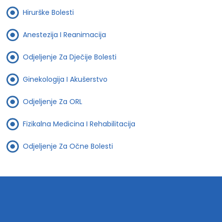
Hirurške Bolesti
Anestezija I Reanimacija
Odjeljenje Za Dječije Bolesti
Ginekologija I Akušerstvo
Odjeljenje Za ORL
Fizikalna Medicina I Rehabilitacija
Odjeljenje Za Očne Bolesti