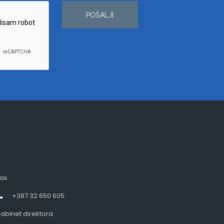
POŠALJI
ax
+387 32 650 605
abinet direktora