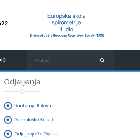
622
IČ
Odjeljenja
Unutarnje Bolesti
Pulmološke Bolesti
Odjeljenje Za Dijalizu