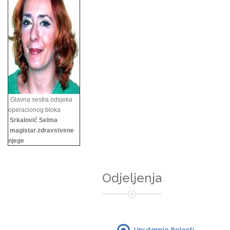
Glavna sestra odsjeka
operacionog bloka
Srkalović Selma
magistar zdravstvene
njege
Odjeljenja
Unutarnje Bolesti