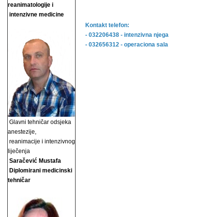
reanimatologije i
intenzivne medicine
Kontakt telefon:
- 032206438 - intenzivna njega
- 032656312 - operaciona sala
Glavni tehničar odsjeka
anestezije,
reanimacije i
intenzivnog
liječenja
Saračević Mustafa
Diplomirani medicinski
tehničar