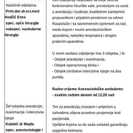
Ovo odjeljenje raspolaže sa dvije veoma
Načelnik odjeljena
funkcionalne hirurške sale, prostorijom za uvod
Prim.doc.dr.sci.med
u anesteziju i buđenje, kvalitetnim sanitarnim
Hodžić Enes
propusnikom i prijatnim prostorom za odmor.
spec. opće hirurgije
Raspolaže i sa savremenom opremom za rad,
subspec. vaskularne
među kojom i novim anesteziološkim
hirurgije
aparatima, nekoliko respiratora i drugim
pratećim aparatima.
U svom sastavu odjeljenje ima 3 odsjeka, i to:
- Odsjek anestezije i reanimacije,
- Odsjek operacionog bloka i
- Odsjek centralne intenzivne njege na dva
punkta.
Radno vrijeme Anesteziološke ambulante:
- svakim radnim danom od 12,00 sati
Šef odsjeka anestezije,
Tim za anesteziju znanjem i umjećem u
reanimacije i intenzivne
zahvatima ulijeva posebno povjerenje kod
njege
pacijenata.
Kalabić dr Majda
Vještine kojima su do sada ovladali garantiraju
spec. anesteziologije i
uspješne tretmane.