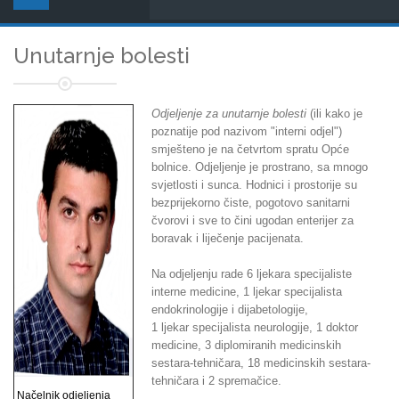
Unutarnje bolesti
Odjeljenje za unutarnje bolesti
(ili kako je
poznatije pod nazivom "interni odjel")
smješteno je na četvrtom spratu Opće
bolnice. Odjeljenje je prostrano, sa mnogo
svjetlosti i sunca. Hodnici i prostorije su
bezprijekorno čiste, pogotovo sanitarni
čvorovi i sve to čini ugodan enterijer za
boravak i liječenje pacijenata.
Na odjeljenju rade 6 ljekara specijaliste
interne medicine, 1 ljekar specijalista
endokrinologije i dijabetologije,
1 ljekar specijalista neurologije, 1 doktor
medicine, 3 diplomiranih medicinskih
sestara-tehničara, 18 medicinskih sestara-
tehničara i 2 spremačice.
Načelnik odjeljenja