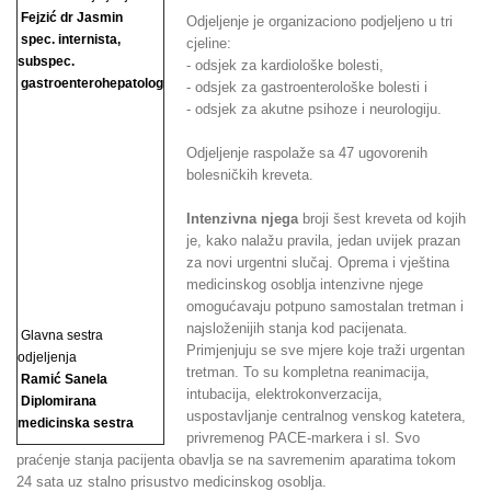
Fejzić dr Jasmin
Odjeljenje je organizaciono podjeljeno u tri
spec. internista,
cjeline:
subspec.
- odsjek za kardiološke bolesti,
gastroenterohepatolog
- odsjek za gastroenterološke bolesti i
- odsjek za akutne psihoze i neurologiju.
Odjeljenje raspolaže sa 47 ugovorenih
bolesničkih kreveta.
Intenzivna njega
broji šest kreveta od kojih
je, kako nalažu pravila, jedan uvijek prazan
za novi urgentni slučaj. Oprema i vještina
medicinskog osoblja intenzivne njege
omogućavaju potpuno samostalan tretman i
najsloženijih stanja kod pacijenata.
Glavna sestra
Primjenjuju se sve mjere koje traži urgentan
odjeljenja
tretman. To su kompletna reanimacija,
Ramić Sanela
intubacija, elektrokonverzacija,
Diplomirana
uspostavljanje centralnog venskog katetera,
medicinska sestra
privremenog PACE-markera i sl. Svo
praćenje stanja pacijenta obavlja se na savremenim aparatima tokom
24 sata uz stalno prisustvo medicinskog osoblja.