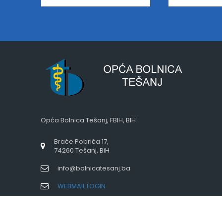
Opća Bolnica Tešanj, FBIH, BIH
Braće Pobrića 17,
74260 Tešanj, BiH
info@bolnicatesanj.ba
WEBMAIL LOGIN