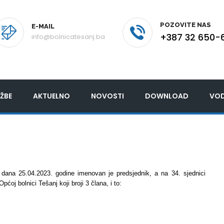
POZOVITE NAS
E-MAIL
+387 32 650-
info@bolnicatesanj.ba
ŽBE
AKTUELNO
NOVOSTI
DOWNLOAD
VOD
 dana 25.04.2023. godine imenovan je predsjednik, a na 34. sjednici
oj bolnici Tešanj koji broji 3 člana, i to: