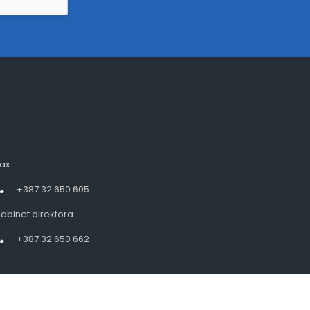
ax
+387 32 650 605
abinet direktora
+387 32 650 662