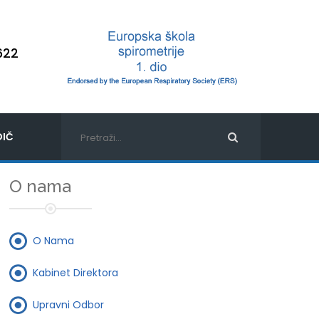
622
IČ
O nama
O Nama
Kabinet Direktora
Upravni Odbor