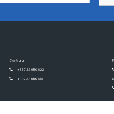
Centrala
F
+387 32 650 622
+387 32 650 551
K
Designed by intramedia.ba, powered by HENKOS