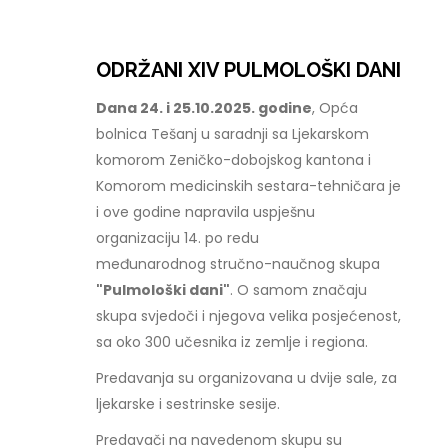
ODRŽANI XIV PULMOLOŠKI DANI
Dana 24. i 25.10.2025. godine
, Opća
bolnica Tešanj u saradnji sa Ljekarskom
komorom Zeničko-dobojskog kantona i
Komorom medicinskih sestara-tehničara je
i ove godine napravila uspješnu
organizaciju 14. po redu
međunarodnog stručno-naučnog skupa
"Pulmološki dani"
. O samom značaju
skupa svjedoči i njegova velika posjećenost,
sa oko 300 učesnika iz zemlje i regiona.
Predavanja su organizovana u dvije sale, za
ljekarske i sestrinske sesije.
Predavači na navedenom skupu su