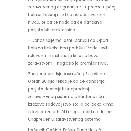
zdravstvenog osiguranja ZDK prema Općoj
bolnici Tešanj nije bila na očekivanom
nivou, te da se nada da će današnja
posjeta biti prekretnica.
- Danas šaljemo jasnu poruku da Opća
bolnica itekako ima podršku Vlade i svih
relevantnih institucija koje se bave
zdravstvom - naglasio je premijer Pivić.
Zamjenik predsjedavajućeg Skupštine
Goran Bulajić rekao je da će današnja
posjeta doprinijeti unapređenju
zdravstvenog sistema u kantonu i da
izražava zadovoljstvo što je politička klima
takva da zajednički mogu raditi na daljem
unapređenju zdravstvenog sistema.
Načelnik Općine Tešanj Suad Huskić