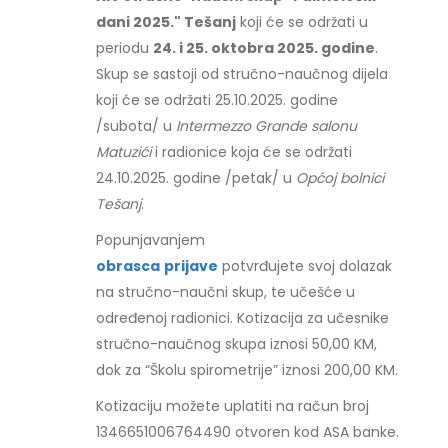
dani 2025." Tešanj
koji će se održati u
periodu
24. i 25. oktobra 2025. godine
.
Skup se sastoji od stručno-naučnog dijela
koji će se održati 25.10.2025. godine
/subota/ u
Intermezzo Grande salonu
Matuzići
i radionice koja će se održati
24.10.2025. godine /petak/ u
Općoj bolnici
Tešanj
.
Popunjavanjem
obrasca
prijave
potvrđujete svoj dolazak
na stručno-naučni skup, te učešće u
određenoj radionici. Kotizacija za učesnike
stručno-naučnog skupa iznosi 50,00 KM,
dok za “Školu spirometrije” iznosi 200,00 KM.
Kotizaciju možete uplatiti na račun broj
1346651006764490 otvoren kod ASA banke.