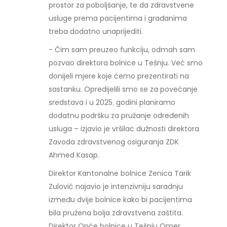
prostor za poboljšanje, te da zdravstvene
usluge prema pacijentima i građanima
treba dodatno unaprijediti.
- Čim sam preuzeo funkciju, odmah sam
pozvao direktora bolnice u Tešnju. Već smo
donijeli mjere koje ćemo prezentirati na
sastanku. Opredijelili smo se za povećanje
sredstava i u 2025. godini planiramo
dodatnu podršku za pružanje određenih
usluga – izjavio je vršilac dužnosti direktora
Zavoda zdravstvenog osiguranja ZDK
Ahmed Kasap.
Direktor Kantonalne bolnice Zenica Tarik
Zulović najavio je intenzivniju saradnju
između dvije bolnice kako bi pacijentima
bila pružena bolja zdravstvena zaštita.
Direktor Opće bolnice u Tešnju Omer