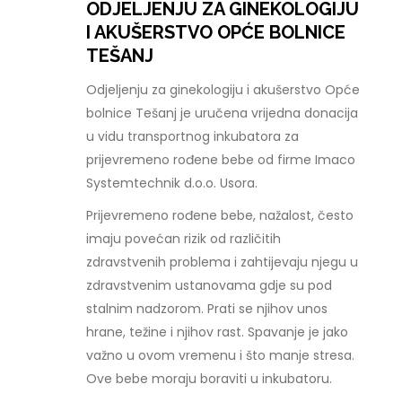
ODJELJENJU ZA GINEKOLOGIJU
I AKUŠERSTVO OPĆE BOLNICE
TEŠANJ
Odjeljenju za ginekologiju i akušerstvo Opće
bolnice Tešanj je uručena vrijedna donacija
u vidu transportnog inkubatora za
prijevremeno rođene bebe od firme Imaco
Systemtechnik d.o.o. Usora.
Prijevremeno rođene bebe, nažalost, često
imaju povećan rizik od različitih
zdravstvenih problema i zahtijevaju njegu u
zdravstvenim ustanovama gdje su pod
stalnim nadzorom. Prati se njihov unos
hrane, težine i njihov rast. Spavanje je jako
važno u ovom vremenu i što manje stresa.
Ove bebe moraju boraviti u inkubatoru.