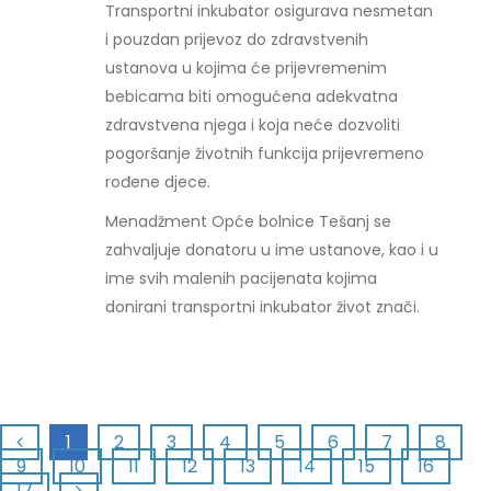
Transportni inkubator osigurava nesmetan
i pouzdan prijevoz do zdravstvenih
ustanova u kojima će prijevremenim
bebicama biti omogućena adekvatna
zdravstvena njega i koja neće dozvoliti
pogoršanje životnih funkcija prijevremeno
rođene djece.
Menadžment Opće bolnice Tešanj se
zahvaljuje donatoru u ime ustanove, kao i u
ime svih malenih pacijenata kojima
donirani transportni inkubator život znači.
1
2
3
4
5
6
7
8
9
10
11
12
13
14
15
16
17