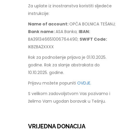
Za uplate iz inostranstva koristiti sljedeće
instrukcije:
Name of account:
OPĆA BOLNICA TEŠANJ;
Bank name:
ASA Banka;
IBAN:
BA391346651006764490;
SWIFT Code:
IKBZBA2XXXX
Rok za podnošenje prijava je 01.10.2025.
godine. Rok za slanje abstrakata do
10.10.2025. godine.
Prijavu možete popuniti
OVDJE.
S velikom zadovoljstvom Vas pozivamo i
želimo Vam ugodan boravak u Tešnju.
VRIJEDNA DONACIJA