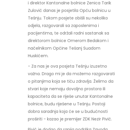
i direktor Kantonalne bolnice Zenica Tarik
Zulović danas je posjetila Opću bolnicu u
Tešnju. Tokom posjete obišli su nekoliko
odjela, razgovarali sa zaposlenima i
pacijentima, te održali radni sastanak sa
direktorom bolnice Omerom Bedakom i
načelnikom Općine Tešanj Suadom
Huskićem.
- Za nas je ova posjeta Tešnju izuzetno
važna. Drago mi je da možemo razgovarati
o pitanjima koja se tiču zdravlja. Želimo da
stvari koje nemaju dovoljno prostora ili
kapaciteta da se riješe unutar Kantonalne
bolnice, budu riješene u Tešnju. Postoji
dobra saradnja koja će se u budućnosti
proširiti - kazao je premijer ZDK Nezir Pivić.
Pivić je dodao da ranija podrška Zavoda