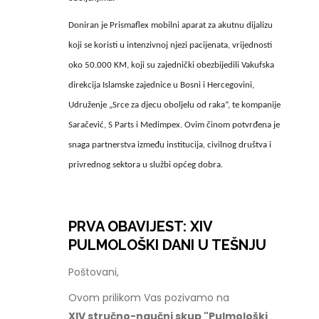
Doniran je Prismaflex mobilni aparat za akutnu dijalizu
koji se koristi u intenzivnoj njezi pacijenata, vrijednosti
oko 50.000 KM, koji su zajednički obezbijedili Vakufska
direkcija Islamske zajednice u Bosni i Hercegovini,
Udruženje „Srce za djecu oboljelu od raka“, te kompanije
Saračević, S Parts i Medimpex. Ovim činom potvrđena je
snaga partnerstva između institucija, civilnog društva i
privrednog sektora u službi općeg dobra.
PRVA OBAVIJEST: XIV
PULMOLOŠKI DANI U TEŠNJU
Poštovani,
Ovom prilikom Vas pozivamo na
XIV stručno-naučni skup "Pulmološki