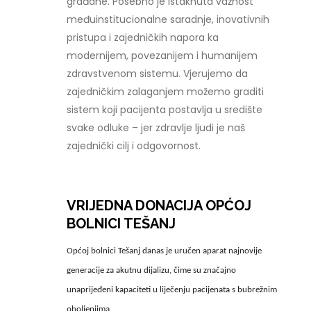
građane. Posebno je istaknuta važnost
međuinstitucionalne saradnje, inovativnih
pristupa i zajedničkih napora ka
modernijem, povezanijem i humanijem
zdravstvenom sistemu. Vjerujemo da
zajedničkim zalaganjem možemo graditi
sistem koji pacijenta postavlja u središte
svake odluke – jer zdravlje ljudi je naš
zajednički cilj i odgovornost.
VRIJEDNA DONACIJA OPĆOJ
BOLNICI TEŠANJ
Općoj bolnici Tešanj danas je uručen aparat najnovije
generacije za akutnu dijalizu, čime su značajno
unaprijeđeni kapaciteti u liječenju pacijenata s bubrežnim
oboljenjima.