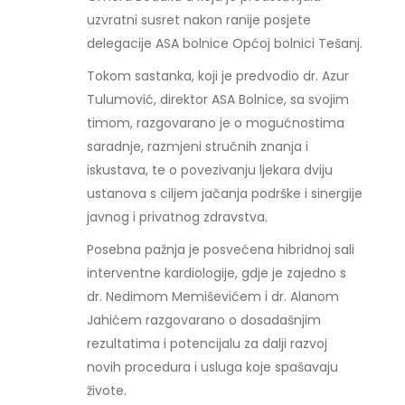
uzvratni susret nakon ranije posjete
delegacije ASA bolnice Općoj bolnici Tešanj.
Tokom sastanka, koji je predvodio dr. Azur
Tulumović, direktor ASA Bolnice, sa svojim
timom, razgovarano je o mogućnostima
saradnje, razmjeni stručnih znanja i
iskustava, te o povezivanju ljekara dviju
ustanova s ciljem jačanja podrške i sinergije
javnog i privatnog zdravstva.
Posebna pažnja je posvećena hibridnoj sali
interventne kardiologije, gdje je zajedno s
dr. Nedimom Memiševićem i dr. Alanom
Jahićem razgovarano o dosadašnjim
rezultatima i potencijalu za dalji razvoj
novih procedura i usluga koje spašavaju
živote.