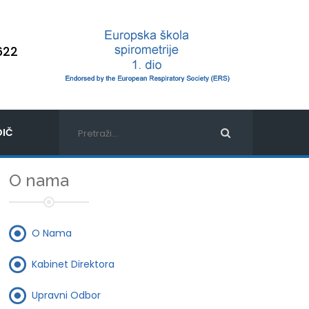
622
IČ
O nama
O Nama
Kabinet Direktora
Upravni Odbor