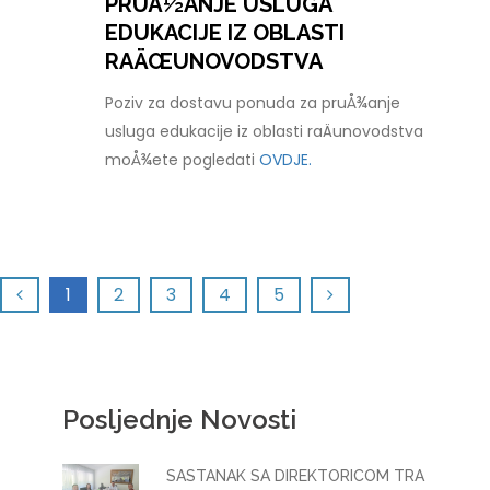
PRUÅ½ANJE USLUGA
EDUKACIJE IZ OBLASTI
RAÄŒUNOVODSTVA
Poziv za dostavu ponuda za pruÅ¾anje
usluga edukacije iz oblasti raÄunovodstva
moÅ¾ete pogledati
OVDJE.
1
2
3
4
5
Posljednje Novosti
SASTANAK SA DIREKTORICOM TRA