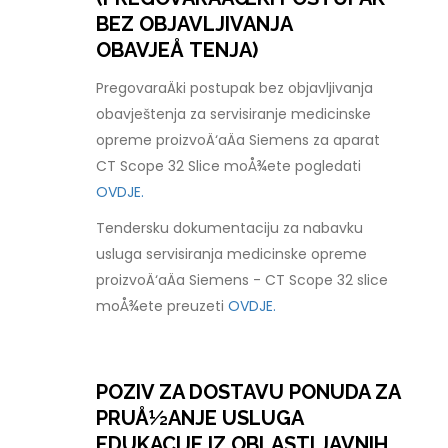
BEZ OBJAVLJIVANJA
OBAVJEÅ TENJA)
PregovaraÄki postupak bez objavljivanja
obavještenja za servisiranje medicinske
opreme proizvoÄ‘aÄa Siemens za aparat
CT Scope 32 Slice moÅ¾ete pogledati
OVDJE.
Tendersku dokumentaciju za nabavku
usluga servisiranja medicinske opreme
proizvoÄ‘aÄa Siemens - CT Scope 32 slice
moÅ¾ete preuzeti
OVDJE.
POZIV ZA DOSTAVU PONUDA ZA
PRUÅ½ANJE USLUGA
EDUKACIJE IZ OBLASTI JAVNIH