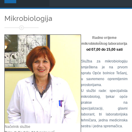
Mikrobiologija
Radno vrijeme
mikrobiološkog laboratorija
od 07,00 do 15,00 sati
Služba za mikrobiologiju
smještena je na prvom
spratu Opće bolnice Tešanj,
u savremeno opremljenim
prostorijama.
U službi rade: specijalista
mikrobiolog, ljekar opće
prakse na
specijalizaciji, glavni
laborant, tri laboratorijska
tehničara, jedna medicinska
sestra i jedna spremačica.
Načelnik službe