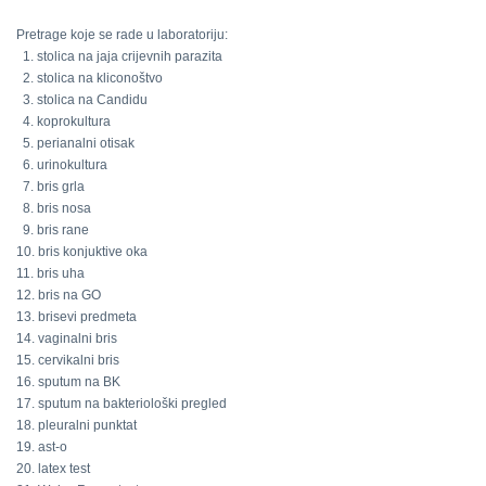
Pretrage koje se rade u laboratoriju:
1. stolica na jaja crijevnih parazita
2. stolica na kliconoštvo
3. stolica na Candidu
4. koprokultura
5. perianalni otisak
6. urinokultura
7. bris grla
8. bris nosa
9. bris rane
10. bris konjuktive oka
11. bris uha
12. bris na GO
13. brisevi predmeta
14. vaginalni bris
15. cervikalni bris
16. sputum na BK
17. sputum na bakteriološki pregled
18. pleuralni punktat
19. ast-o
20. latex test