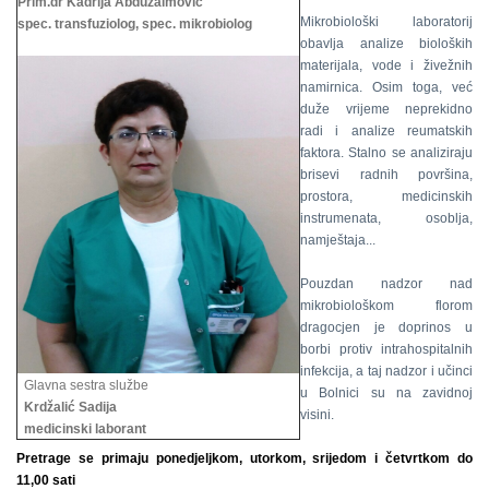
Prim.dr Kadrija Abduzaimović
Mikrobiološki laboratorij
spec. transfuziolog, spec. mikrobiolog
obavlja analize bioloških
materijala, vode i živežnih
namirnica. Osim toga, već
duže vrijeme neprekidno
radi i analize reumatskih
faktora. Stalno se analiziraju
brisevi radnih površina,
prostora, medicinskih
instrumenata, osoblja,
namještaja...
Pouzdan nadzor nad
mikrobiološkom florom
dragocjen je doprinos u
borbi protiv intrahospitalnih
infekcija, a taj nadzor i učinci
Glavna sestra službe
u Bolnici su na zavidnoj
Krdžalić Sadija
visini.
medicinski laborant
Pretrage se primaju ponedjeljkom, utorkom, srijedom i četvrtkom do
11,00 sati