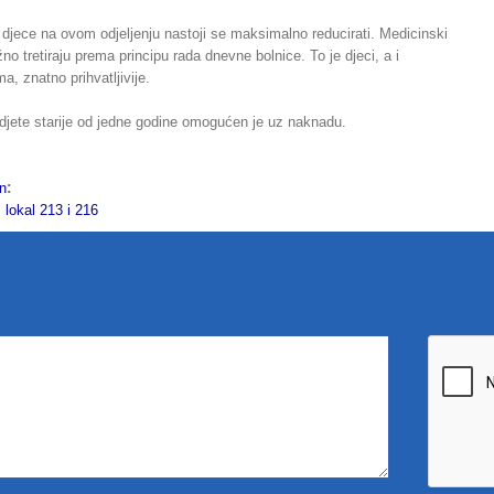
djece na ovom odjeljenju nastoji se maksimalno reducirati. Medicinski
no tretiraju prema principu rada dnevne bolnice. To je djeci, a i
a, znatno prihvatljivije.
djete starije od jedne godine omogućen je uz naknadu.
:
on
kal 213 i 216