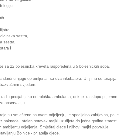
ologiju.
nih
ijatra,
dicinska sestra,
a sestra,
stara i
aže sa 22 bolesnička kreveta raspoređena u 5 bolesničkih soba.
standardnu njegu opremljena i sa dva inkubatora. U njima se terapija
ltrazvučnim svjetlom.
a radi i pedijatrijsko-nefrološka ambulanta, dok je u sklopu prijemne
za opservaciju.
koja su smještena na ovom odjeljenju, je specijalno zahtjevna, pa je
 naknade i stalan boravak majki uz dijete do jedne godine starosti
m ambijentu odjeljenja. Smještaj djece i njihovi majki potvrđuje
avljanju Bolnice - prijatelja djece.