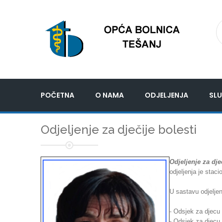
POČETNA
O NAMA
ODJELJENJA
SLU
Odjeljenje za dječije bolesti
Odjeljenje za dje
odjeljenja je stac
U sastavu odjeljenj
- Odsjek za djecu
- Odsjek za djecu 