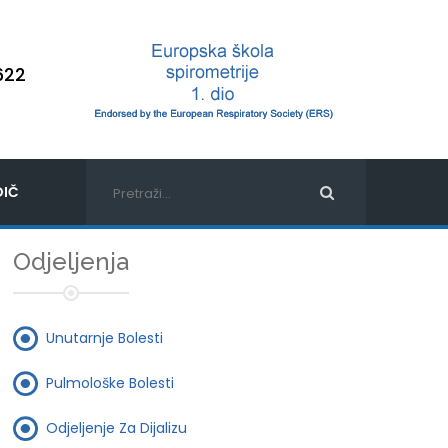
622
IČ
Odjeljenja
Unutarnje Bolesti
Pulmološke Bolesti
Odjeljenje Za Dijalizu