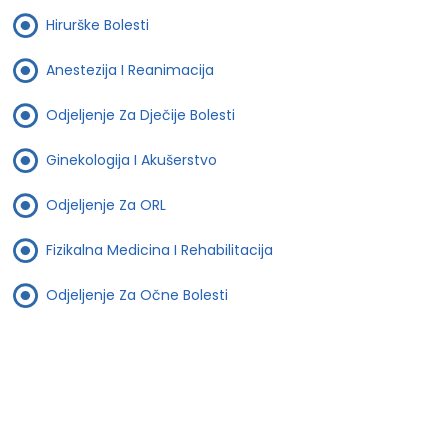
Hirurške Bolesti
Anestezija I Reanimacija
Odjeljenje Za Dječije Bolesti
Ginekologija I Akušerstvo
Odjeljenje Za ORL
Fizikalna Medicina I Rehabilitacija
Odjeljenje Za Očne Bolesti