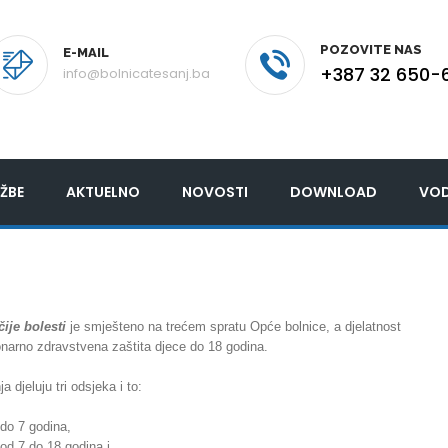
POZOVITE NAS
E-MAIL
+387 32 650-
info@bolnicatesanj.ba
ŽBE
AKTUELNO
NOVOSTI
DOWNLOAD
VOD
čije bolesti
je smješteno na trećem spratu Opće bolnice, a djelatnost
ionarno zdravstvena zaštita djece do 18 godina.
a djeluju tri odsjeka i to:
 do 7 godina,
od 7 do 18 godina i