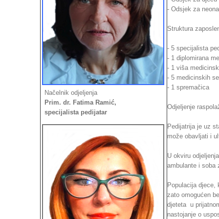
- Odsjek za neonat
Struktura zaposle
- 5 specijalista ped
- 1 diplomirana me
- 1 viša medicinsk
- 5 medicinskih se
- 1 spremačica
Načelnik odjeljenja
Prim. dr. Fatima Ramić,
Odjeljenje raspol
specijalista pedijatar
Pedijatrija je uz 
može obavljati i u
U okviru odjeljenj
ambulante i soba 
Populacija djece, 
zato omogućen bez
djeteta u prijatno
nastojanje o uspost