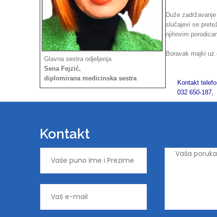
Duže zadržavanje 
slučajevi se pretež
njihovim porodicam
Boravak majki uz 
Glavna sestra odjeljenja
Sena Fejzić,
diplomirana medicinska sestra
Kontakt telef
032 650-187, lo
Kontakt