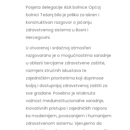
Posjeta delegacije ASA bolnice Općoj
bolnici Tešanj bila je prilika za iskren i
konstruktivan razgovor o jačanju
zdravstvenog sistema u Bosni i
Hercegovini.
U otvorenoj i srdačnoj atmosferi
razgovarano je o mogućnostima saradnje
u oblasti tercijarne zdravstvene zaštite,
razmjeni stručnih iskustava te
zajedničkim prioritetima koji doprinose
boljoj i dostupnijoj zdravstvenoj zaštiti za
sve građane. Posebno je istaknuta
važnost međuinstitucionalne saradnje,
inovativnih pristupa i zajedničkih napora
ka modernijem, povezanijem i humanijem
zdravstvenom sistemu. Vjerujemo da