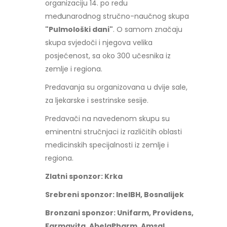
organizaciju 14. po redu
međunarodnog stručno-naučnog skupa
"Pulmološki dani"
. O samom značaju
skupa svjedoči i njegova velika
posjećenost, sa oko 300 učesnika iz
zemlje i regiona.
Predavanja su organizovana u dvije sale,
za ljekarske i sestrinske sesije.
Predavači na navedenom skupu su
eminentni stručnjaci iz različitih oblasti
medicinskih specijalnosti iz zemlje i
regiona.
Zlatni sponzor: Krka
Srebreni sponzor: InelBH, Bosnalijek
Bronzani sponzor: Unifarm, Providens,
Farmavita, AbelaPharm, Amsal,