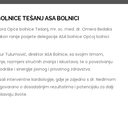
OLNICE TEŠANJ ASA BOLNICI
ektora Opće bolnice Tešanj, mr. sc. med. dr. Omera Bedaka
nakon ranije posjete delegacije ASA bolnice Općoj bolnici
zur Tulumović, direktor ASA Bolnice, sa svojim timom,
, razmjeni stručnih znanja i iskustava, te o povezivanju
odrške i sinergije javnog i privatnog zdravstva.
ali interventne kardiologije, gdje je zajedno s dr. Nedimom
varano o dosadašnjim rezultatima i potencijalu za dalji
šavaju živote.