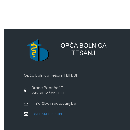
Opća Bolnica Tešanj, FBIH, BIH
Braće Pobrića 17,
74260 Tešanj, BiH
info@bolnicatesanj.ba
WEBMAIL LOGIN