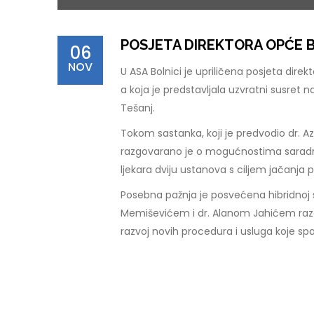
POSJETA DIREKTORA OPĆE B
06
NOV
U ASA Bolnici je upriličena posjeta dir
a koja je predstavljala uzvratni susret 
Tešanj.
Tokom sastanka, koji je predvodio dr. A
razgovarano je o mogućnostima saradnje
ljekara dviju ustanova s ciljem jačanja p
Posebna pažnja je posvećena hibridnoj s
Memiševićem i dr. Alanom Jahićem razgo
razvoj novih procedura i usluga koje spa