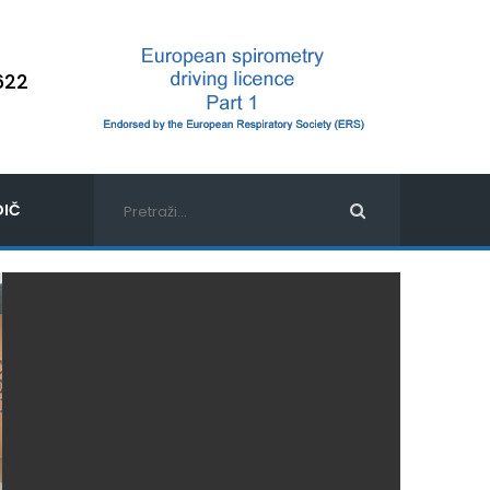
622
IČ