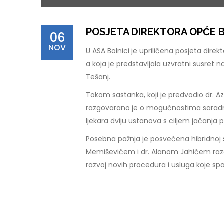
POSJETA DIREKTORA OPĆE B
06
NOV
U ASA Bolnici je upriličena posjeta dir
a koja je predstavljala uzvratni susret 
Tešanj.
Tokom sastanka, koji je predvodio dr. A
razgovarano je o mogućnostima saradnje
ljekara dviju ustanova s ciljem jačanja p
Posebna pažnja je posvećena hibridnoj s
Memiševićem i dr. Alanom Jahićem razgo
razvoj novih procedura i usluga koje spa