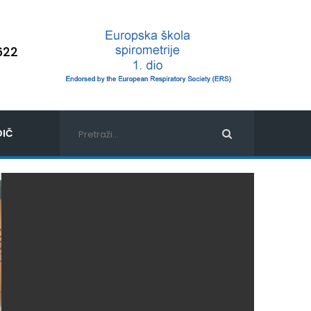
622
IČ