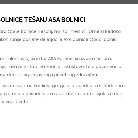
OLNICE TEŠANJ ASA BOLNICI
ektora Opće bolnice Tešanj, mr. sc. med. dr. Omera Bedaka
nakon ranije posjete delegacije ASA bolnice Općoj bolnici
zur Tulumović, direktor ASA Bolnice, sa svojim timom,
, razmjeni stručnih znanja i iskustava, te o povezivanju
odrške i sinergije javnog i privatnog zdravstva.
ali interventne kardiologije, gdje je zajedno s dr. Nedimom
varano o dosadašnjim rezultatima i potencijalu za dalji
šavaju živote.