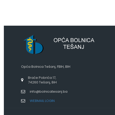
Opća Bolnica Tešanj, FBIH, BIH
Braće Pobrića 17,
74260 Tešanj, BiH
info@bolnicatesanj.ba
WEBMAIL LOGIN