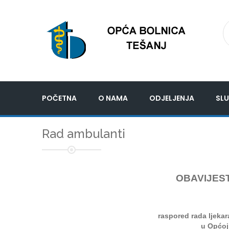
POČETNA
O NAMA
ODJELJENJA
SLU
Rad ambulanti
OBAVIJEST
raspored rada ljeka
u Općoj