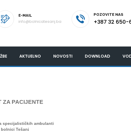
POZOVITE NAS
E-MAIL
+387 32 650-
info@bolnicatesanj.ba
ŽBE
AKTUELNO
NOVOSTI
DOWNLOAD
VOD
 ZA PACIJENTE
ra
specijalističkih ambulanti
 bolnici Tešanj