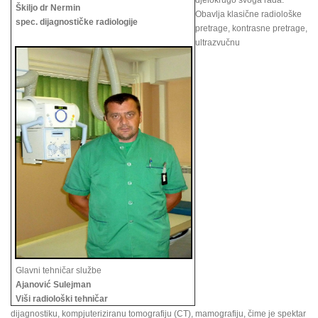
djelokrugo svoga rada.
Škiljo dr Nermin
Obavlja klasične radiološke
spec. dijagnostičke radiologije
pretrage, kontrasne pretrage,
ultrazvučnu
Glavni tehničar službe
Ajanović Sulejman
Viši radiološki tehničar
dijagnostiku, kompjuteriziranu tomografiju (CT), mamografiju, čime je spektar