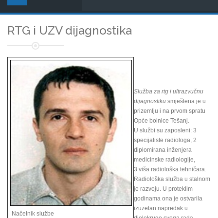
RTG i UZV dijagnostika
Služba za rtg i ultrazvučnu
dijagnostiku
smještena je u
prizemlju i na prvom spratu
Opće bolnice Tešanj.
U službi su zaposleni: 3
specijaliste radiologa, 2
diplomirana inženjera
medicinske radiologije,
3 viša radiološka tehničara.
Radiološka služba u stalnom
je razvoju. U proteklim
godinama ona je ostvarila
izuzetan napredak u
Načelnik službe