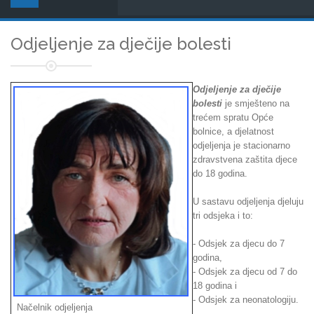
Odjeljenje za dječije bolesti
Odjeljenje za dječije
bolesti
je smješteno na
trećem spratu Opće
bolnice, a djelatnost
odjeljenja je stacionarno
zdravstvena zaštita djece
do 18 godina.
U sastavu odjeljenja djeluju
tri odsjeka i to:
- Odsjek za djecu do 7
godina,
- Odsjek za djecu od 7 do
18 godina i
- Odsjek za neonatologiju.
Načelnik odjeljenja