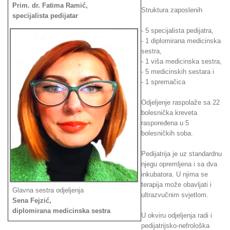
Prim. dr. Fatima Ramić,
Struktura zaposlenih
specijalista pedijatar
- 5 specijalista pedijatra,
- 1 diplomirana medicinska
sestra,
- 1 viša medicinska sestra,
- 5 medicinskih sestara i
- 1 spremačica
Odjeljenje raspolaže sa 22
bolesnička kreveta
raspoređena u 5
bolesničkih soba.
Pedijatrija je uz standardnu
njegu opremljena i sa dva
inkubatora. U njima se
terapija može obavljati i
Glavna sestra odjeljenja
ultrazvučnim svjetlom.
Sena Fejzić,
diplomirana medicinska sestra
U okviru odjeljenja radi i
pedijatrijsko-nefrološka