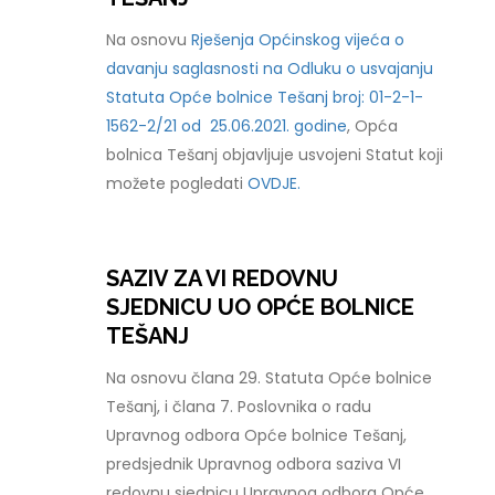
Na osnovu
Rješenja Općinskog vijeća o
davanju saglasnosti na Odluku o usvajanju
Statuta Opće bolnice Tešanj broj: 01-2-1-
1562-2/21 od 25.06.2021. godine
, Opća
bolnica Tešanj objavljuje usvojeni Statut koji
možete pogledati
OVDJE.
SAZIV ZA VI REDOVNU
SJEDNICU UO OPĆE BOLNICE
TEŠANJ
Na osnovu člana 29. Statuta Opće bolnice
Tešanj, i člana 7. Poslovnika o radu
Upravnog odbora Opće bolnice Tešanj,
predsjednik Upravnog odbora saziva VI
redovnu sjednicu Upravnog odbora Opće