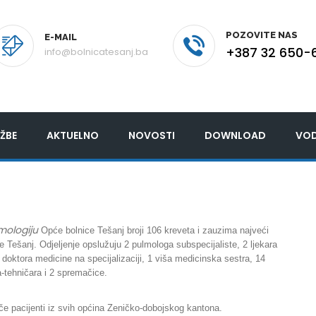
POZOVITE NAS
E-MAIL
+387 32 650-
info@bolnicatesanj.ba
ŽBE
AKTUELNO
NOVOSTI
DOWNLOAD
VOD
mologiju
Opće bolnice Tešanj broji 106 kreveta i zauzima najveći
e Tešanj. Odjeljenje opslužuju 2 pulmologa subspecijaliste, 2 ljekara
 doktora medicine na specijalizaciji, 1 viša medicinska sestra, 14
-tehničara i 2 spremačice.
ječe pacijenti iz svih općina Zeničko-dobojskog kantona.