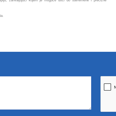
kopiju, zahvaljujući kojem je moguće doći do savremene i precizne
ta.