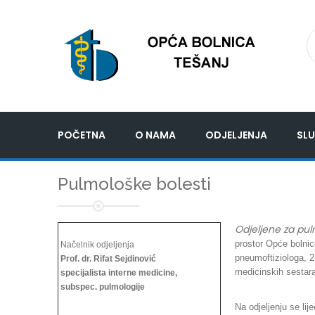
POČETNA
O NAMA
ODJELJENJA
SLU
Pulmološke bolesti
Odjeljene za pul
prostor Opće bolnic
Načelnik odjeljenja
pneumoftiziologa, 2
Prof. dr. Rifat Sejdinović
medicinskih sestara
specijalista interne medicine,
subspec. pulmologije
Na odjeljenju se li