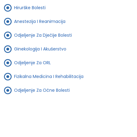
Hirurške Bolesti
Anestezija I Reanimacija
Odjeljenje Za Dječije Bolesti
Ginekologija I Akušerstvo
Odjeljenje Za ORL
Fizikalna Medicina I Rehabilitacija
Odjeljenje Za Očne Bolesti