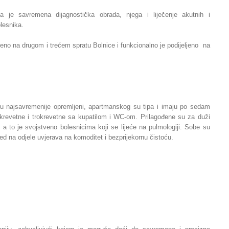
nja je savremena dijagnostička obrada, njega i liječenje akutnih i
olesnika.
teno na drugom i trećem spratu Bolnice i funkcionalno je podijeljeno na
su najsavremenije opremljeni, apartmanskog su tipa i imaju po sedam
revetne i trokrevetne sa kupatilom i WC-om. Prilagođene su za duži
 a to je svojstveno bolesnicima koji se lijeće na pulmologiji. Sobe su
gled na odjele uvjerava na komoditet i bezprijekornu čistoću.