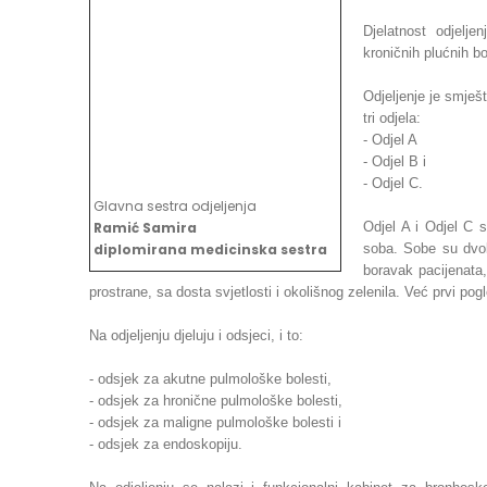
Djelatnost odjelje
kroničnih plućnih b
Odjeljenje je smješ
tri odjela:
- Odjel A
- Odjel B i
- Odjel C.
Glavna sestra odjeljenja
Ramić Samira
Odjel A i Odjel C 
diplomirana medicinska sestra
soba. Sobe su dvok
boravak pacijenata,
prostrane, sa dosta svjetlosti i okolišnog zelenila. Već prvi po
Na odjeljenju djeluju i odsjeci, i to:
- odsjek za akutne pulmološke bolesti,
- odsjek za hronične pulmološke bolesti,
- odsjek za maligne pulmološke bolesti i
- odsjek za endoskopiju.