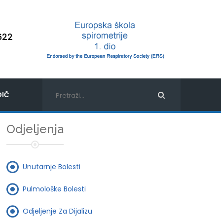
622
IČ
Odjeljenja
Unutarnje Bolesti
Pulmološke Bolesti
Odjeljenje Za Dijalizu