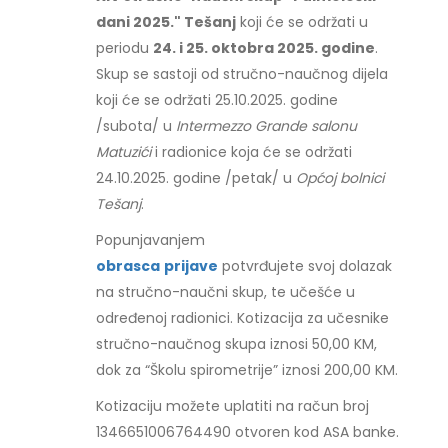
dani 2025." Tešanj
koji će se održati u
periodu
24. i 25. oktobra 2025. godine
.
Skup se sastoji od stručno-naučnog dijela
koji će se održati 25.10.2025. godine
/subota/ u
Intermezzo Grande salonu
Matuzići
i radionice koja će se održati
24.10.2025. godine /petak/ u
Općoj bolnici
Tešanj
.
Popunjavanjem
obrasca
prijave
potvrđujete svoj dolazak
na stručno-naučni skup, te učešće u
određenoj radionici. Kotizacija za učesnike
stručno-naučnog skupa iznosi 50,00 KM,
dok za “Školu spirometrije” iznosi 200,00 KM.
Kotizaciju možete uplatiti na račun broj
1346651006764490 otvoren kod ASA banke.