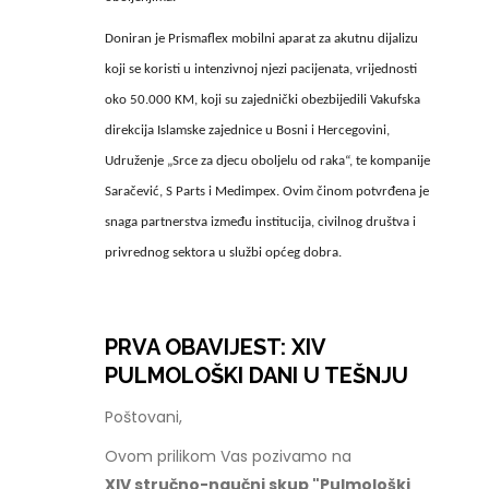
Doniran je Prismaflex mobilni aparat za akutnu dijalizu
koji se koristi u intenzivnoj njezi pacijenata, vrijednosti
oko 50.000 KM, koji su zajednički obezbijedili Vakufska
direkcija Islamske zajednice u Bosni i Hercegovini,
Udruženje „Srce za djecu oboljelu od raka“, te kompanije
Saračević, S Parts i Medimpex. Ovim činom potvrđena je
snaga partnerstva između institucija, civilnog društva i
privrednog sektora u službi općeg dobra.
PRVA OBAVIJEST: XIV
PULMOLOŠKI DANI U TEŠNJU
Poštovani,
Ovom prilikom Vas pozivamo na
XIV stručno-naučni skup "Pulmološki