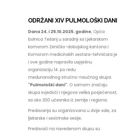
ODRŽANI XIV PULMOLOŠKI DANI
Dana 24. i 25.10.2025. godine
, Opća
bolnica Tešanj u saradnji sa Ljekarskom
komorom Zeničko-dobojskog kantona i
Komorom medicinskih sestara-tehničara je
i ove godine napravila uspješnu
organizaciju 14. po redu
međunarodnog stručno-naučnog skupa
"Pulmološki dani"
. O samom značaju
skupa svjedoči i njegova velika posjećenost,
sa oko 300 učesnika iz zemlje i regiona.
Predavanja su organizovana u dvije sale, za
ljekarske i sestrinske sesije.
Predavači na navedenom skupu su