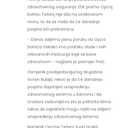
zdravstvenog osiguranja ZDK prema Općoj
bolnici Tešanj nije bila na očekivanom
nivou, te da se nada da će današnja
posjeta biti prekretnica.
- Danas šaljemo jasnu poruku da Opća
bolnica itekako ima podršku Vlade i svih
relevantnih institucija koje se bave
zdravstvom - naglasio je premijer Pivić.
Zamjenik predsjedavajućeg Skupštine
Goran Bulajić rekao je da će današnja
posjeta doprinijeti unapređenju
zdravstvenog sistema u kantonu i da
izražava zadovoljstvo što je politička klima
takva da zajednički mogu raditi na daljem
unapređenju zdravstvenog sistema.
Načelnik Općine Tešanj Suad Huskić