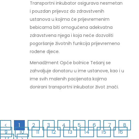
Transportni inkubator osigurava nesmetan
i pouzdan prijevoz do zdravstvenih
ustanova u kojima će prijevremenim
bebicama biti omogućena adekvatna
zdravstvena njega i koja neće dozvoliti
pogoršanje životnih funkcija prijevremeno
rođene djece.
Menadžment Opće bolnice Tešanj se
zahvaljuje donatoru u ime ustanove, kao i u
ime svih malenih pacijenata kojima
donirani transportni inkubator život znači.
1
2
3
4
5
6
7
8
9
10
11
12
13
14
15
16
17