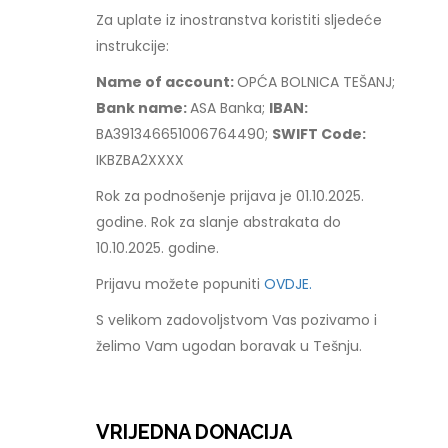
Za uplate iz inostranstva koristiti sljedeće
instrukcije:
Name of account:
OPĆA BOLNICA TEŠANJ;
Bank name:
ASA Banka;
IBAN:
BA391346651006764490;
SWIFT Code:
IKBZBA2XXXX
Rok za podnošenje prijava je 01.10.2025.
godine. Rok za slanje abstrakata do
10.10.2025. godine.
Prijavu možete popuniti
OVDJE.
S velikom zadovoljstvom Vas pozivamo i
želimo Vam ugodan boravak u Tešnju.
VRIJEDNA DONACIJA