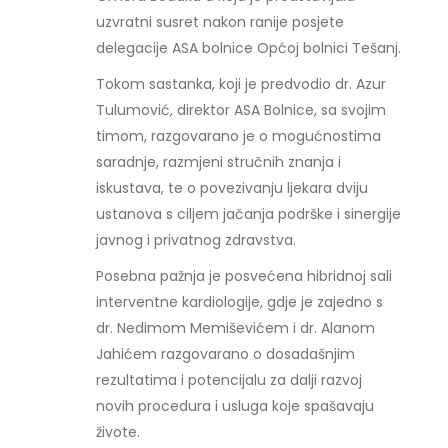
uzvratni susret nakon ranije posjete
delegacije ASA bolnice Općoj bolnici Tešanj.
Tokom sastanka, koji je predvodio dr. Azur
Tulumović, direktor ASA Bolnice, sa svojim
timom, razgovarano je o mogućnostima
saradnje, razmjeni stručnih znanja i
iskustava, te o povezivanju ljekara dviju
ustanova s ciljem jačanja podrške i sinergije
javnog i privatnog zdravstva.
Posebna pažnja je posvećena hibridnoj sali
interventne kardiologije, gdje je zajedno s
dr. Nedimom Memiševićem i dr. Alanom
Jahićem razgovarano o dosadašnjim
rezultatima i potencijalu za dalji razvoj
novih procedura i usluga koje spašavaju
živote.