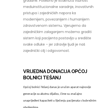
građane. Posebno je istaknuta važnost
međuinstitucionalne saradnje, inovativnih
pristupa i zajedničkih napora ka
modernijem, povezanijem i humanijem
zdravstvenom sistemu. Vjerujemo da
zajedničkim zalaganjem možemo graditi
sistem koji pacijenta postavlja u središte
svake odluke – jer zdravlje ljudi je naš
zajednički cilj i odgovornost.
VRIJEDNA DONACIJA OPĆOJ
BOLNICI TEŠANJ
Općoj bolnici Tešanj danas je uručen aparat najnovije
generacije za akutnu dijalizu, čime su značajno
unaprijeđeni kapaciteti u liječenju pacijenata s bubrežnim
oboljenjima.