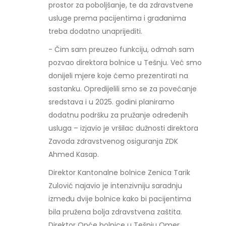
prostor za poboljšanje, te da zdravstvene
usluge prema pacijentima i građanima
treba dodatno unaprijediti.
- Čim sam preuzeo funkciju, odmah sam
pozvao direktora bolnice u Tešnju. Već smo
donijeli mjere koje ćemo prezentirati na
sastanku. Opredijelili smo se za povećanje
sredstava i u 2025. godini planiramo
dodatnu podršku za pružanje određenih
usluga – izjavio je vršilac dužnosti direktora
Zavoda zdravstvenog osiguranja ZDK
Ahmed Kasap.
Direktor Kantonalne bolnice Zenica Tarik
Zulović najavio je intenzivniju saradnju
između dvije bolnice kako bi pacijentima
bila pružena bolja zdravstvena zaštita.
Direktor Opće bolnice u Tešnju Omer