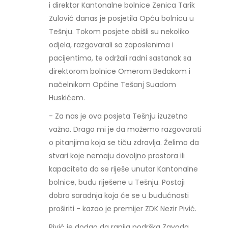
i direktor Kantonalne bolnice Zenica Tarik
Zulović danas je posjetila Opću bolnicu u
Tešnju. Tokom posjete obišli su nekoliko
odjela, razgovarali sa zaposlenima i
pacijentima, te održali radni sastanak sa
direktorom bolnice Omerom Bedakom i
načelnikom Općine Tešanj Suadom
Huskićem.
- Za nas je ova posjeta Tešnju izuzetno
važna. Drago mi je da možemo razgovarati
o pitanjima koja se tiču zdravlja. Želimo da
stvari koje nemaju dovoljno prostora ili
kapaciteta da se riješe unutar Kantonalne
bolnice, budu riješene u Tešnju. Postoji
dobra saradnja koja će se u budućnosti
proširiti - kazao je premijer ZDK Nezir Pivić.
Pivić je dodao da ranija podrška Zavoda