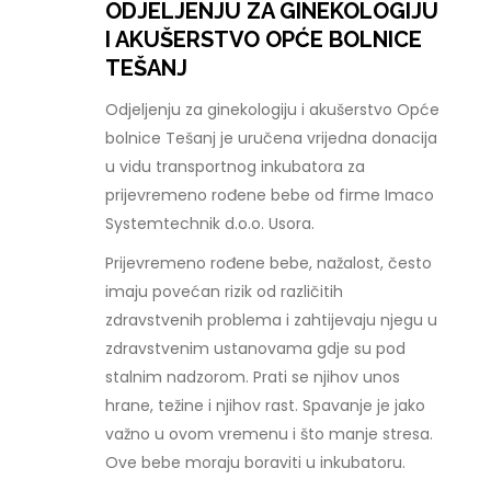
ODJELJENJU ZA GINEKOLOGIJU
I AKUŠERSTVO OPĆE BOLNICE
TEŠANJ
Odjeljenju za ginekologiju i akušerstvo Opće
bolnice Tešanj je uručena vrijedna donacija
u vidu transportnog inkubatora za
prijevremeno rođene bebe od firme Imaco
Systemtechnik d.o.o. Usora.
Prijevremeno rođene bebe, nažalost, često
imaju povećan rizik od različitih
zdravstvenih problema i zahtijevaju njegu u
zdravstvenim ustanovama gdje su pod
stalnim nadzorom. Prati se njihov unos
hrane, težine i njihov rast. Spavanje je jako
važno u ovom vremenu i što manje stresa.
Ove bebe moraju boraviti u inkubatoru.