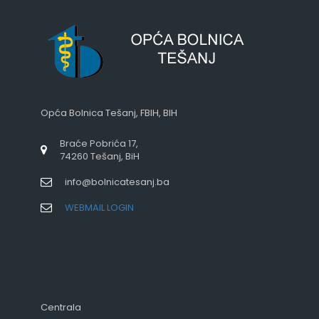
Opća Bolnica Tešanj, FBIH, BIH
Braće Pobrića 17,
74260 Tešanj, BiH
info@bolnicatesanj.ba
WEBMAIL LOGIN
Centrala