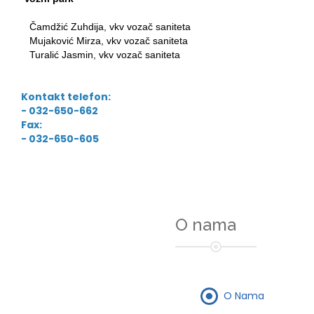
Čamdžić Zuhdija, vkv vozač saniteta
Mujaković Mirza, vkv vozač saniteta
Turalić Jasmin, vkv vozač saniteta
Kontakt telefon:
- 032-650-662
Fax:
- 032-650-605
O nama
O Nama