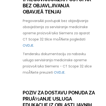
BEZ OBJAVLJIVANJA
OBAVJEÅ TENJA)
PregovaraÄki postupak bez objavljivanja
obavještenja za servisiranje medicinske
opreme proizvoÄ‘aÄa Siemens za aparat
CT Scope 32 Slice moÅ¾ete pogledati
OVDJE.
Tendersku dokumentaciju za nabavku
usluga servisiranja medicinske opreme
proizvoÄ‘aÄa Siemens - CT Scope 32 slice
moÅ¾ete preuzeti
OVDJE.
POZIV ZA DOSTAVU PONUDA ZA
PRUÅ½ANJE USLUGA
EDUKACIJE IZ OBLASTI JAVNIH