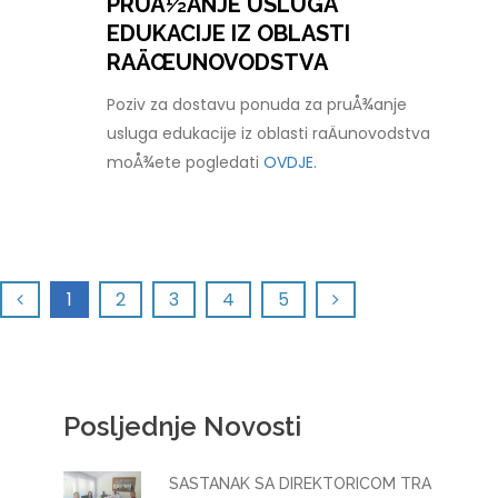
PRUÅ½ANJE USLUGA
EDUKACIJE IZ OBLASTI
RAÄŒUNOVODSTVA
Poziv za dostavu ponuda za pruÅ¾anje
usluga edukacije iz oblasti raÄunovodstva
moÅ¾ete pogledati
OVDJE.
1
2
3
4
5
Posljednje Novosti
SASTANAK SA DIREKTORICOM TRA